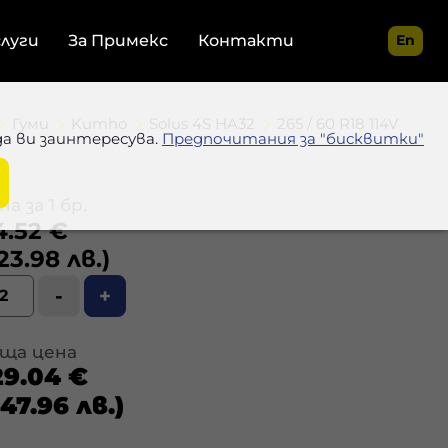
слуги
За Примекс
Контакти
En
Гуми
Kumho
Solus 4S HA32
265 / 60 R18 114V
да ви заинтересува.
Предпочитания за "бисквитки"
а за 1 бр.
4.52 €
23.98 лв.)
-
+
ща цена
29.04 €
47.96 лв.)