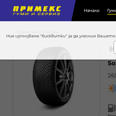
Начало
Гум
Обратно в списъка
Ние използваме "бисквитки" за да улесним Вашето
So
26