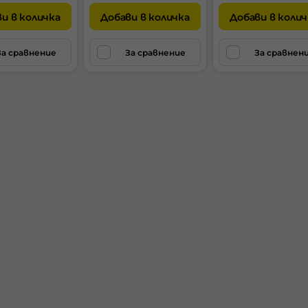
и в количка
Добави в количка
Добави в колич
За сравнение
За сравнение
За сравнен
Гу
B
ел
на
бе
гу
до
с 
до
на
Ре
бе
по
ср
го