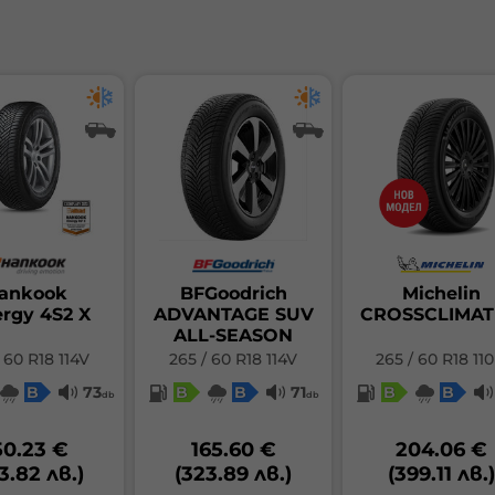
Гу
Га
ед
мо
от
це
Съ
на
фа
на
по
из
съ
ба
не
на
пр
от
на
Пр
ко
ра
от
ankook
BFGoodrich
Michelin
ср
ergy 4S2 X
ADVANTAGE SUV
CROSSCLIMAT
око
ALL-SEASON
 60 R18 114V
265 / 60 R18 114V
265 / 60 R18 11
Кл
B
73
B
B
71
B
B
db
db
ст
ко
01.
50.23 €
165.60 €
204.06 €
3.82 лв.)
(323.89 лв.)
(399.11 лв.)