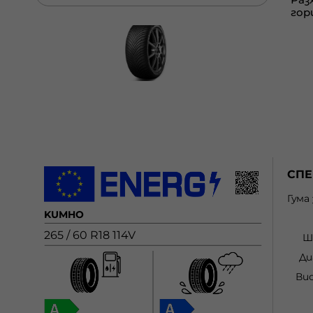
СП
Гума
KUMHO
265 / 60 R18 114V
Ш
Ди
Ви