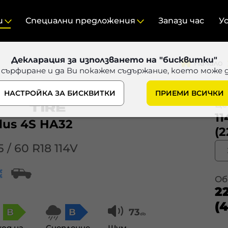
и
Специални предложения
Запази час
У
Декларация за използването на "бисквитки"
Начало
 сърфиране и да Ви покажем съдържание, което може 
НАСТРОЙКА ЗА БИСКВИТКИ
ПРИЕМИ ВСИЧКИ
Цен
11
lus 4S HA32
(2
5 / 60 R18 114V
Об
2
(4
B
B
73
db