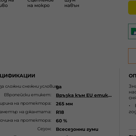
ЕЦИФИКАЦИИ
О
Зн
 за сложни снежни условия
да
на
Европейски етикет
Връзка към EU етикет
сн
ирина на протектора
265 мм
го
аметър на джантата
R18
сочина на протектора
60 %
ме
Сезон
Всесезонни гуми