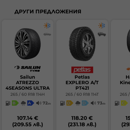
ДРУГИ ПРЕДЛОЖЕНИЯ
Sailun
Petlas
H
ATREZZO
EXPLERO A/T
Kin
4SEASONS ULTRA
PT421
265 / 60 R18 114H
265 / 60 R18 114T
265 /
B
A
72
D
D
73
C
db
db
107.14 €
118.20 €
1
(209.55 лв.)
(231.18 лв.)
(29