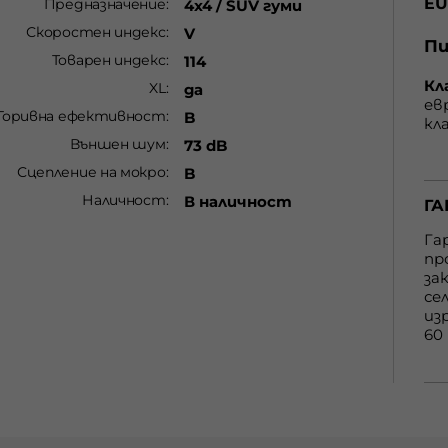
EU
Предназначение
4x4 / SUV гуми
Скоростен индекс
V
Пи
мо
Товарен индекс
114
Кл
XL
да
на
ев
Горивна ефективност
B
кл
гу
Външен шум
73 dB
бе
от
Сцепление на мокро
B
С 
cъ
Наличност
В наличност
ГА
нa
пр
Га
вe
пр
бe
за
G 
се
eт
из
60
ку
по
htt
ma
ГА