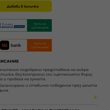
Добави в количка
Купи на
изплащане
Купи на
изплащане
ПИСАНИЕ
ачително подобрено представяне на мокра
стилка, без компромис със сцеплението върху
яг и пробега на гумата.
Балансирано и стабилно поведение през цялата
дина.
Максимално сцепление при всички
теорологични условия.