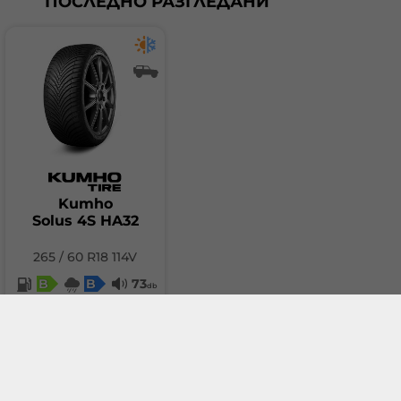
ПОСЛЕДНО РАЗГЛЕДАНИ
Kumho
Solus 4S HA32
265 / 60 R18 114V
B
B
73
db
114.52 €
(223.98 лв.)
Добави в количка