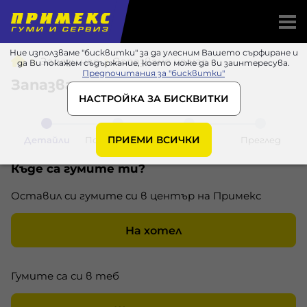
Ние използваме "бисквитки" за да улесним Вашето сърфиране и
Запази час
Запазване на час
да Ви покажем съдържание, което може да ви заинтересува.
Предпочитания за "бисквитки"
Запазване на час
НАСТРОЙКА ЗА БИСКВИТКИ
ПРИЕМИ ВСИЧКИ
Детайли
Потребител
Данни
Преглед
Къде са гумите ти?
Оставил си гумите си в център на Примекс
На хотел
Гумите са си в теб