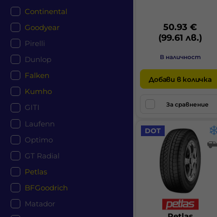
Continental
50.93 €
Goodyear
(99.61 лв.)
Pirelli
В наличност
Dunlop
Falken
Добави в количка
Kumho
За сравнение
GITI
Laufenn
DOT
Optimo
GT Radial
Petlas
BFGoodrich
Matador
Petlas