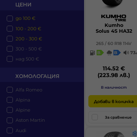
ЦЕНИ
до 100 €
Kumho
100 - 200 €
Solus 4S HA32
200 - 300 €
265 / 60 R18 114V
300 - 500 €
B
B
73
над 500 €
114.52 €
(223.98 лв.)
ХОМОЛОГАЦИЯ
В наличност
Alfa Romeo
Alpina
Добави в количка
Alpine
За сравнение
Aston Martin
Audi