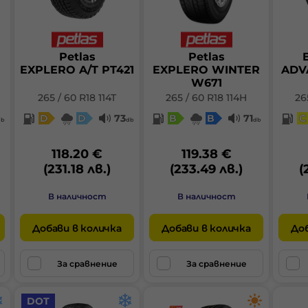
Petlas
Petlas
EXPLERO A/T PT421
EXPLERO WINTER
ADV
W671
265 / 60 R18 114T
265 / 60 R18 114H
26
D
D
73
B
B
71
C
db
db
db
118.20 €
119.38 €
(231.18 лв.)
(233.49 лв.)
(
В наличност
В наличност
Добави в количка
Добави в количка
Доб
За сравнение
За сравнение
DOT