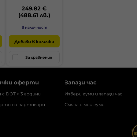
249.82 €
(488.61 лв.)
В наличност
Добави в количка
За сравнение
ички оферти
Запази час
и с DOT > 3 години
Избери гуми и запази час
рти на партньори
Смяна с мои гуми