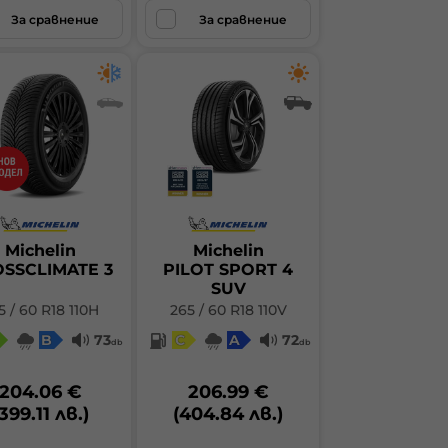
За сравнение
За сравнение
Michelin
Michelin
SSCLIMATE 3
PILOT SPORT 4
SUV
5 / 60 R18 110H
265 / 60 R18 110V
B
73
C
A
72
db
db
204.06 €
206.99 €
399.11 лв.)
(404.84 лв.)