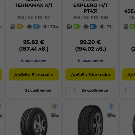
R
TERRAMAX A/T
EXPLERO H/T
PT431
4SE
265 / 60 R18 110T
265 / 60 R18 110H
26
D
C
73
B
B
71
B
db
db
db
95.82 €
99.20 €
(187.41 лв.)
(194.02 лв.)
(
В наличност
В наличност
Добави в количка
Добави в количка
Доб
За сравнение
За сравнение