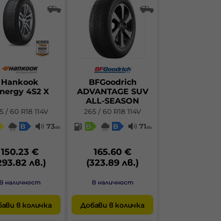
Hankook
BFGoodrich
nergy 4S2 X
ADVANTAGE SUV
ALL-SEASON
5 / 60 R18 114V
265 / 60 R18 114V
B
73
B
B
71
db
db
150.23 €
165.60 €
293.82 лв.)
(323.89 лв.)
В наличност
В наличност
ави в количка
Добави в количка