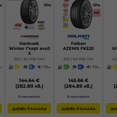
MO
Hankook
Falken
Winter i*cept evo3
AZENIS FK520
Ki
X
265 / 60 R18 114H
265 / 60 R18 114V
26
C
B
73
A
A
72
C
db
db
db
144.64 €
145.66 €
(282.89 лв.)
(284.89 лв.)
(
В наличност
В наличност
Добави в количка
Добави в количка
Доб