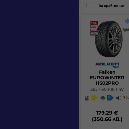
За сравнение
Jaguar/Land Rover
Lamborghini
Land Rover
Lexus
Li Auto
Lotus
Maserati
Falken
McLaren
EUROWINTER
HS02PRO
Mercedes/Benz
265 / 60 R18 114V
NIO
C
B
72
Nissan
179.29 €
Pagani
(350.66 лв.)
Peugeot