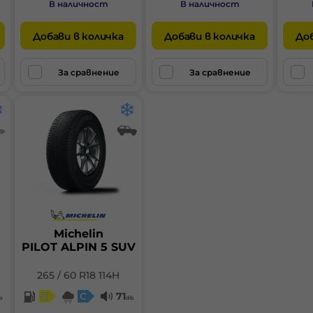
В наличност
В наличност
Добави в количка
Добави в количка
Доб
За сравнение
За сравнение
Michelin
PILOT ALPIN 5 SUV
265 / 60 R18 114H
C
C
71
b
db