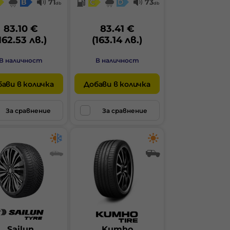
B
71
C
D
73
db
db
83.10 €
83.41 €
162.53 лв.)
(163.14 лв.)
В наличност
В наличност
ави в количка
Добави в количка
За сравнение
За сравнение
Sailun
Kumho