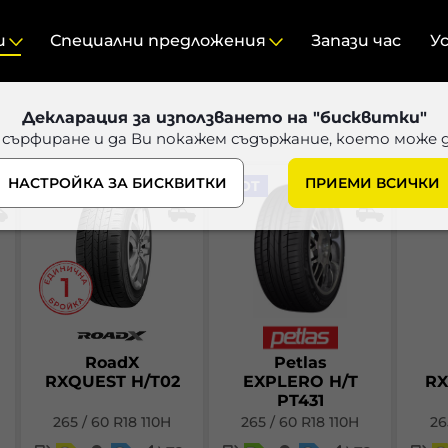
и
Специални предложения
Запази час
У
Декларация за използването на "бисквитки"
 сърфиране и да Ви покажем съдържание, което може 
НАСТРОЙКА ЗА БИСКВИТКИ
ПРИЕМИ ВСИЧКИ
DOT
DOT
RoadX
Petlas
RXQUEST H/T02
EXPLERO H/T
RX
PT431
265 / 60 R18 110H
265 / 60 R18 110H
26