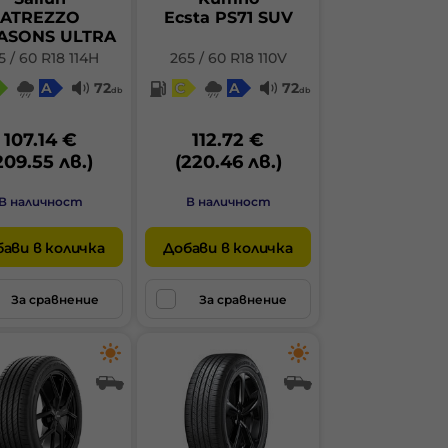
ATREZZO
Ecsta PS71 SUV
ASONS ULTRA
5 / 60 R18 114H
265 / 60 R18 110V
A
72
C
A
72
db
db
107.14 €
112.72 €
209.55 лв.)
(220.46 лв.)
В наличност
В наличност
ави в количка
Добави в количка
За сравнение
За сравнение