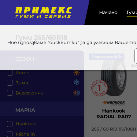
Начало
Гум
Гуми
265/60R18
Ние използваме "бисквитки" за да улесним Вашето
Разпродажба
СЕЗОН
Лято
Зима
Всесезонни
МАРКА
Hankook
RADIAL RA07
Hankook
265 / 60 R18 110/108H
Michelin