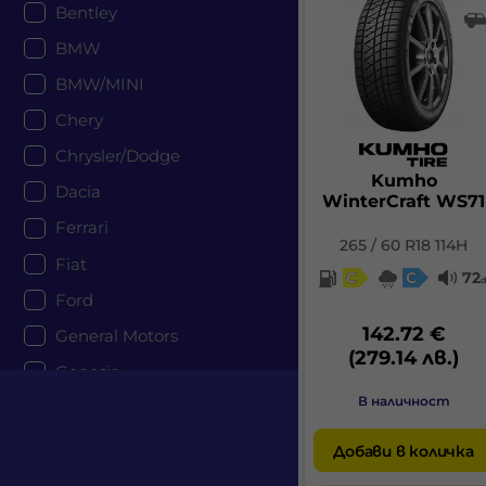
Bentley
BMW
BMW/MINI
Chery
Chrysler/Dodge
Kumho
Dacia
WinterCraft WS71
Ferrari
265 / 60 R18 114H
Fiat
C
C
72
Ford
142.72 €
General Motors
(279.14 лв.)
Genesis
В наличност
Honda
Hyundai
Добави в количка
Jaguar