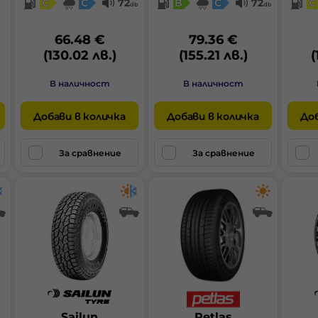
C
C
72
B
C
72
C
db
db
66.48 €
79.36 €
(130.02 лв.)
(155.21 лв.)
(
В наличност
В наличност
Добави в количка
Добави в количка
Доб
За сравнение
За сравнение
Sailun
Petlas