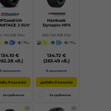
BFGoodrich
Hankook
ANTAGE 2 SUV
Dynapro HPX
5 / 60 R18 110H
265 / 60 R18 110V
B
71
C
C
71
db
db
134.10 €
134.72 €
262.28 лв.)
(263.49 лв.)
В наличност
В наличност
ави в количка
Добави в количка
За сравнение
За сравнение