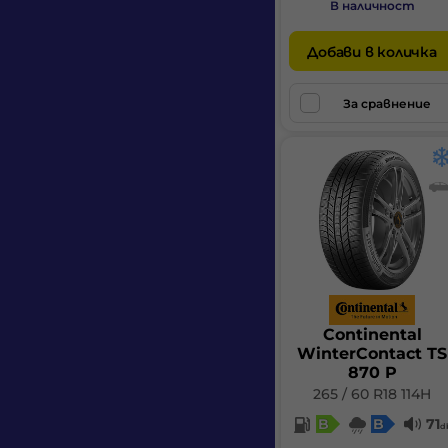
В наличност
Polestar
Porsche
Добави в количка
Renault
За сравнение
Rivian
Skoda
Tesla
Toyota
Volkswagen
Volvo
Continental
WinterContact TS
870 P
265 / 60 R18 114H
B
B
71
d