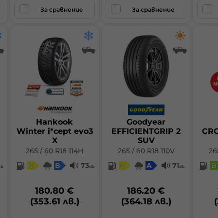
За сравнение
За сравнение
Hankook
Goodyear
Winter i*cept evo3
EFFICIENTGRIP 2
CRO
X
SUV
265 / 60 R18 114H
265 / 60 R18 110V
26
C
B
73
C
A
71
B
db
db
db
180.80 €
186.20 €
(353.61 лв.)
(364.18 лв.)
(