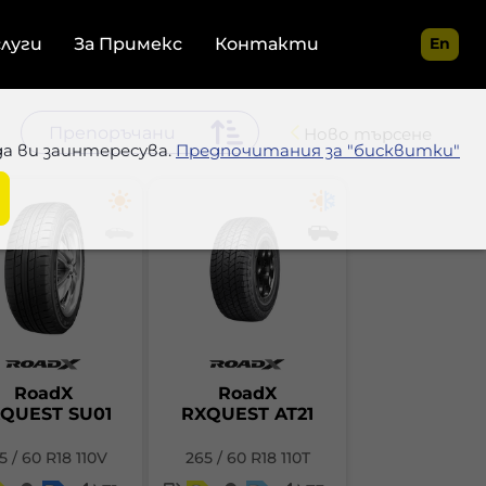
слуги
За Примекс
Контакти
En
Ново търсене
да ви заинтересува.
Предпочитания за "бисквитки"
RoadX
RoadX
QUEST SU01
RXQUEST AT21
5 / 60 R18 110V
265 / 60 R18 110T