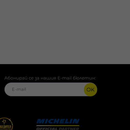
Абонирай се за нашия E-mail бюлетин:
OK