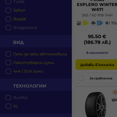
Fulda
EXPLERO WINTE
W671
Sailun
265 / 60 R18 114H
RoadX
C
C
72
Bridgestone
95.50 €
(186.78 лв.)
ВИД
В наличност
Гуми за леки автомобили
Лекотоварни гуми
Добави в количка
4x4 / SUV гуми
За сравнение
ТЕХНОЛОГИИ
Runflat
XL