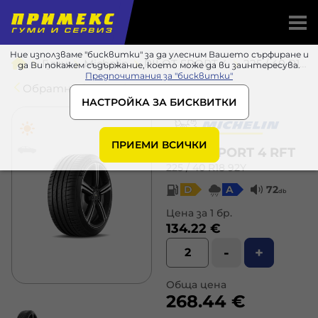
Ние използваме "бисквитки" за да улесним Вашето сърфиране и
Гуми
Michelin
PILOT SPORT 4
225 / 40 R18 92Y
да Ви покажем съдържание, което може да ви заинтересува.
Предпочитания за "бисквитки"
Обратно в списъка
НАСТРОЙКА ЗА БИСКВИТКИ
ПРИЕМИ ВСИЧКИ
PILOT SPORT 4 RFT
225 / 40 R18 92Y
D
A
72
db
Цена за 1 бр.
134.22 €
-
+
Обща цена
268.44 €