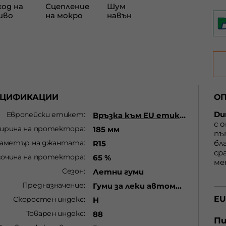
ЕЦИФИКАЦИИ
О
Du
Европейски етикет
Връзка към EU етикет
с 
ирина на протектора
185 мм
пъ
аметър на джантата
бл
R15
ср
сочина на протектора
65 %
ме
Сезон
Летни гуми
ме
с
3
Предназначение
Гуми за леки автомобили
на
EU
Скоростен индекс
H
Du
ля
Товарен индекс
88
ср
Пи