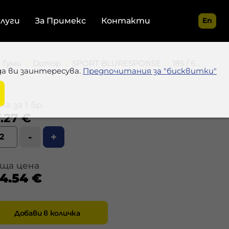
слуги
За Примекс
Контакти
En
Гуми
Dunlop
SPORT BLURESPONSE
185 / 65 R15 88H
да ви заинтересува.
Предпочитания за "бисквитки"
а за 1 бр.
.27 €
-
+
ща цена
54.54 €
Добави в количка