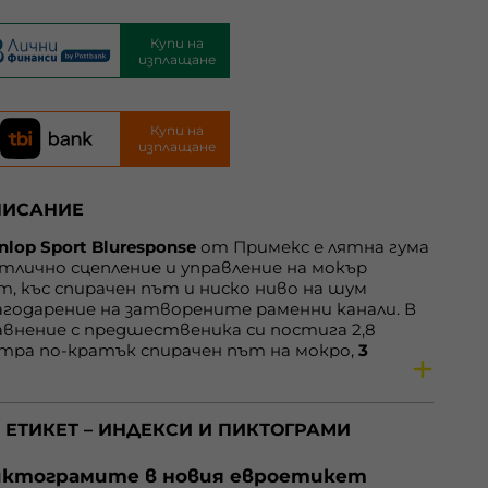
Купи на
изплащане
Купи на
изплащане
ПИСАНИЕ
nlop Sport Bluresponse
от Примекс е лятна гума
отлично сцепление и управление на мокър
т, къс спирачен път и ниско ниво на шум
агодарение на затворените раменни канали. В
авнение с предшественика си постига 2,8
тра по-кратък спирачен път на мокро,
3
тра по-кратък спирачен път
на сухо и дизайн
0% по-добра икономия на гориво
. Със защита
 джантата.
 ЕТИКЕТ – ИНДЕКСИ И ПИКТОГРАМИ
nlop Sport BluResponse
е високоефективна
тна гума, препоръчана за компактни и
едноразмерни автомобили. Моделът съчетава
ктограмите в новия евроетикет