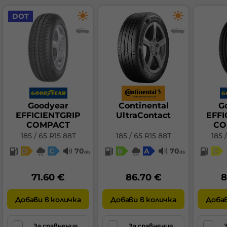
DOT
Goodyear
Continental
G
EFFICIENTGRIP
UltraContact
EFFI
COMPACT
CO
185 / 65 R15 88T
185 / 65 R15 88T
185 
D
C
70
B
A
70
C
db
db
71.60 €
86.70 €
8
Добави в количка
Добави в количка
Добав
За сравнение
За сравнение