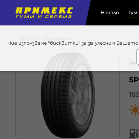
Начало
Гум
Обратно в списъка
Ние използваме "бисквитки" за да улесним Вашето
SP
18