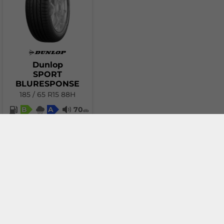
Dunlop
SPORT
BLURESPONSE
185 / 65 R15 88H
B
A
70
db
77.27 €
Добави в количка
За сравнение