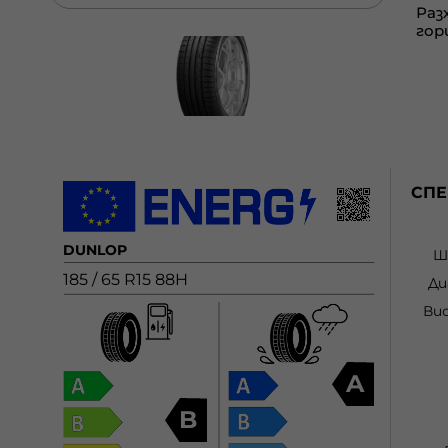
СП
DUNLOP
Ш
185 / 65 R15 88H
Ди
Ви
A
B