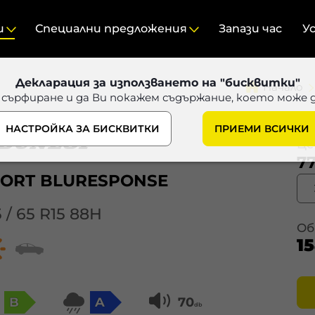
и
Специални предложения
Запази час
У
Декларация за използването на "бисквитки"
Начало
 сърфиране и да Ви покажем съдържание, което може 
НАСТРОЙКА ЗА БИСКВИТКИ
ПРИЕМИ ВСИЧКИ
Цен
77
ORT BLURESPONSE
5 / 65 R15 88H
Об
1
B
A
70
db