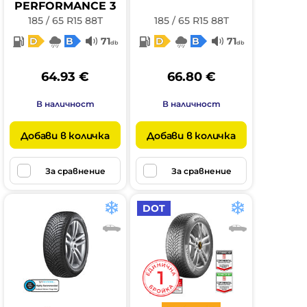
PERFORMANCE 3
185 / 65 R15 88T
185 / 65 R15 88T
D
B
71
D
B
71
db
db
64.93 €
66.80 €
В наличност
В наличност
Добави в количка
Добави в количка
За сравнение
За сравнение
DOT