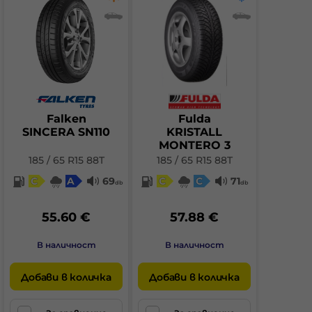
Falken
Fulda
SINCERA SN110
KRISTALL
MONTERO 3
185 / 65 R15 88T
185 / 65 R15 88T
C
A
69
C
C
71
db
db
55.60 €
57.88 €
В наличност
В наличност
Добави в количка
Добави в количка