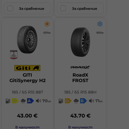
За сравнение
За сравнение
GITI
RoadX
GitiSynergy H2
FROST
185 / 65 R15 88T
185 / 65 R15 88H
C
A
70
D
B
71
db
db
43.00 €
43.70 €
В наличност
В наличност