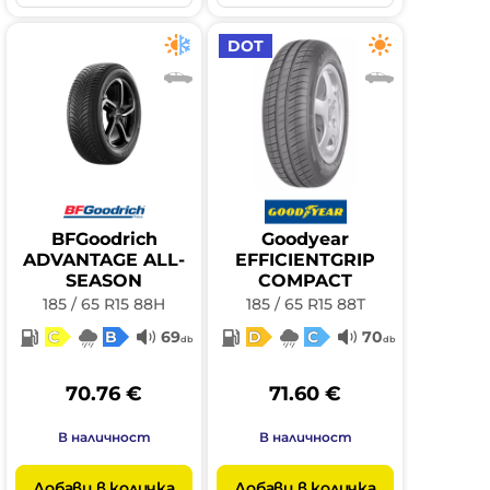
DOT
BFGoodrich
Goodyear
ADVANTAGE ALL-
EFFICIENTGRIP
SEASON
COMPACT
185 / 65 R15 88H
185 / 65 R15 88T
C
B
69
D
C
70
db
db
70.76 €
71.60 €
В наличност
В наличност
Добави в количка
Добави в количка