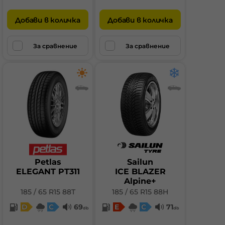
Добави в количка
Добави в количка
За сравнение
За сравнение
Petlas
Sailun
ELEGANT PT311
ICE BLAZER
Alpine+
185 / 65 R15 88T
185 / 65 R15 88H
D
C
69
E
C
71
db
db