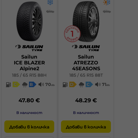
Sailun
Sailun
ICE BLAZER
ATREZZO
Alpine2
4SEASONS
185 / 65 R15 88H
185 / 65 R15 88T
C
B
70
D
C
71
db
db
47.80 €
48.29 €
В наличност
В наличност
Добави в количка
Добави в количка