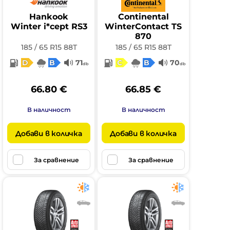
Hankook
Continental
Winter i*cept RS3
WinterContact TS
870
185 / 65 R15 88T
185 / 65 R15 88T
D
B
71
C
B
70
db
db
66.80 €
66.85 €
В наличност
В наличност
Добави в количка
Добави в количка
За сравнение
За сравнение