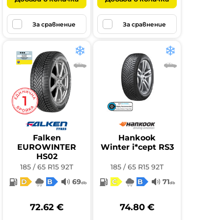
За сравнение
За сравнение
Falken
Hankook
EUROWINTER
Winter i*cept RS3
HS02
185 / 65 R15 92T
185 / 65 R15 92T
D
B
69
C
B
71
db
db
72.62 €
74.80 €