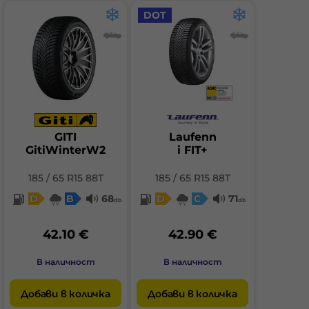
DOT
GITI
Laufenn
GitiWinterW2
i FIT+
185 / 65 R15 88T
185 / 65 R15 88T
D
B
68
D
C
71
db
db
42.10 €
42.90 €
В наличност
В наличност
Добави в количка
Добави в количка