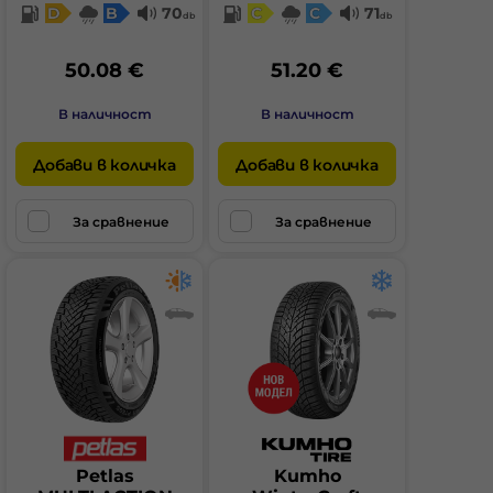
D
B
70
C
C
71
db
db
50.08 €
51.20 €
В наличност
В наличност
Добави в количка
Добави в количка
За сравнение
За сравнение
Petlas
Kumho