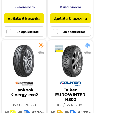
В наличност
В наличност
Добави в количка
Добави в количка
За сравнение
За сравнение
Hankook
Falken
Kinergy eco2
EUROWINTER
HS02
185 / 65 R15 88T
185 / 65 R15 88T
C
B
70
D
B
70