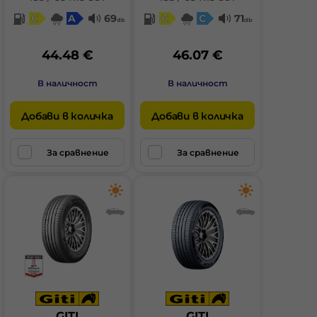
C
A
69
C
C
71
db
db
44.48 €
46.07 €
В наличност
В наличност
Добави в количка
Добави в количка
За сравнение
За сравнение
GITI
GITI