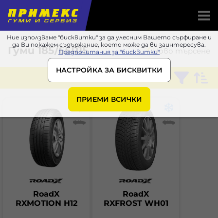
Ние използваме "бисквитки" за да улесним Вашето сърфиране и
да Ви покажем съдържание, което може да ви заинтересува.
Гуми
185/65R15
Ново търсене
Предпочитания за "бисквитки"
НАСТРОЙКА ЗА БИСКВИТКИ
ПРИЕМИ ВСИЧКИ
RoadX
RoadX
RXMOTION H12
RXFROST WH01