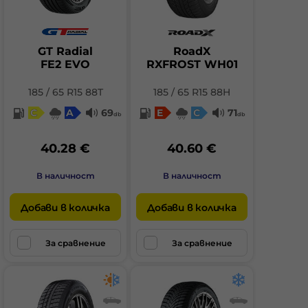
GT Radial
RoadX
FE2 EVO
RXFROST WH01
185 / 65 R15 88T
185 / 65 R15 88H
C
A
69
E
C
71
db
db
40.28 €
40.60 €
В наличност
В наличност
Добави в количка
Добави в количка
За сравнение
За сравнение