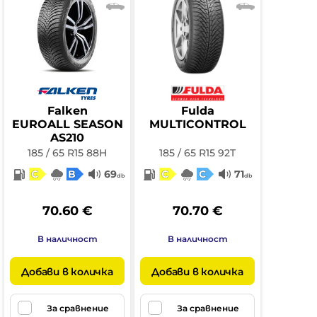
Falken
Fulda
EUROALL SEASON
MULTICONTROL
AS210
185 / 65 R15 88H
185 / 65 R15 92T
C
B
69
C
C
71
db
db
70.60 €
70.70 €
В наличност
В наличност
Добави в количка
Добави в количка
За сравнение
За сравнение