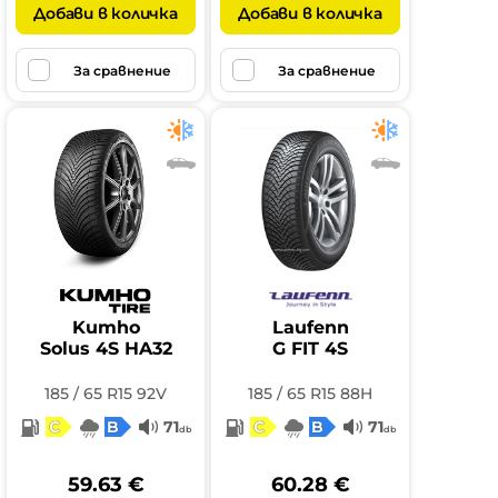
Добави в количка
Добави в количка
За сравнение
За сравнение
Kumho
Laufenn
Solus 4S HA32
G FIT 4S
185 / 65 R15 92V
185 / 65 R15 88H
C
B
71
C
B
71
db
db
59.63 €
60.28 €