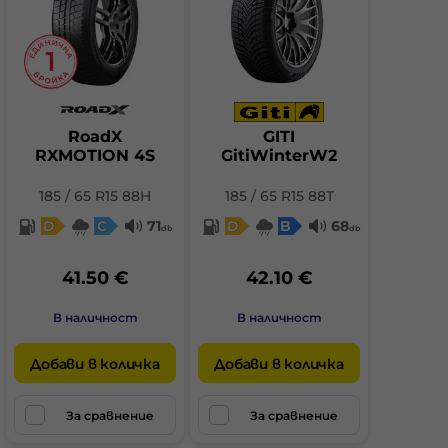
RoadX
GITI
RXMOTION 4S
GitiWinterW2
185 / 65 R15 88H
185 / 65 R15 88T
D
C
71
D
B
68
db
db
41.50 €
42.10 €
В наличност
В наличност
Добави в количка
Добави в количка
За сравнение
За сравнение