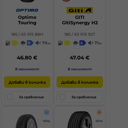
Optimo
GITI
Touring
GitiSynergy H2
185 / 65 R15 88H
185 / 65 R15 92T
C
B
70
C
A
71
db
db
46.80 €
47.04 €
В наличност
В наличност
Добави в количка
Добави в количка
За сравнение
За сравнение