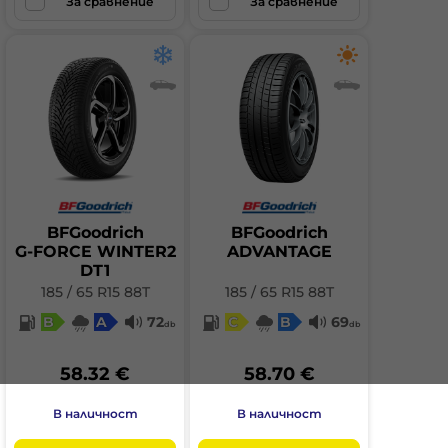
За сравнение
За сравнение
BFGoodrich
BFGoodrich
G-FORCE WINTER2
ADVANTAGE
DT1
185 / 65 R15 88T
185 / 65 R15 88T
B
A
72
C
B
69
db
db
58.32 €
58.70 €
В наличност
В наличност