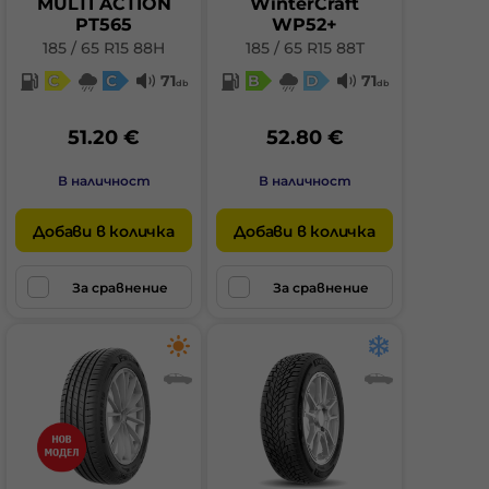
MULTI ACTION
WinterCraft
PT565
WP52+
185 / 65 R15 88H
185 / 65 R15 88T
C
C
71
B
D
71
db
db
51.20 €
52.80 €
В наличност
В наличност
Добави в количка
Добави в количка
За сравнение
За сравнение