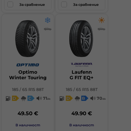
За сравнение
За сравнение
Optimo
Laufenn
Winter Touring
G FIT EQ+
185 / 65 R15 88T
185 / 65 R15 88T
D
C
71
D
B
70
db
db
49.50 €
49.90 €
В наличност
В наличност