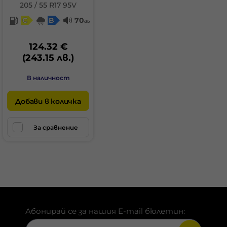
205 / 55 R17 95V
C
B
70
db
124.32 €
(243.15 лв.)
В наличност
Добави в количка
За сравнение
Абонирай се за нашия E-mail бюлетин: