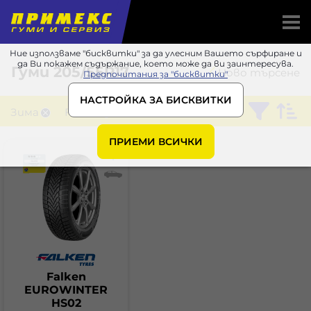
Ние използваме "бисквитки" за да улесним Вашето сърфиране и
да Ви покажем съдържание, което може да ви заинтересува.
Гуми
205/55R17
Ново търсене
Предпочитания за "бисквитки"
НАСТРОЙКА ЗА БИСКВИТКИ
Зима
Falken
ПРИЕМИ ВСИЧКИ
Falken
EUROWINTER
HS02