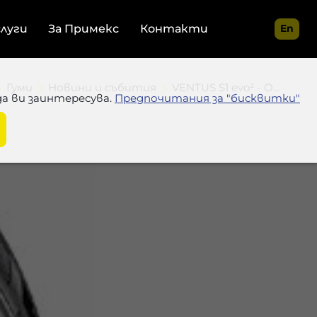
слуги
За Примекс
Контакти
En
Гуми
Новини и събития
VENTUS S1 evo² - ОПИТЪТ НА HANKOOK
да ви заинтересува.
Предпочитания за "бисквитки"