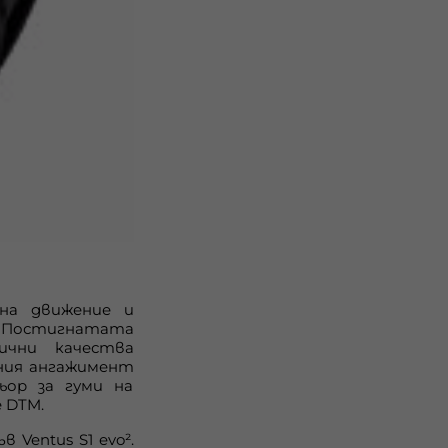
на движение и
Постигнатата
ични качества
ния ангажимент
ор за гуми на
е
DTM
.
във
Ventus
S
1
evo
².