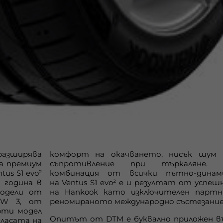
зширява
комфорт на окачването, нисък шум 
а премиум
съпротивление при търкаляне. 
ntus
S
1
evo
²
комбинация от всички пътно-динам
 година в
на
Ventus
S
1
evo
² е и резултат от успеш
модели от
на
Hankook
като изключителен партнь
MW
3, от
реномираното международно състезани
рти модел
Опитът от
DTM
е буквално приложен 
класата на