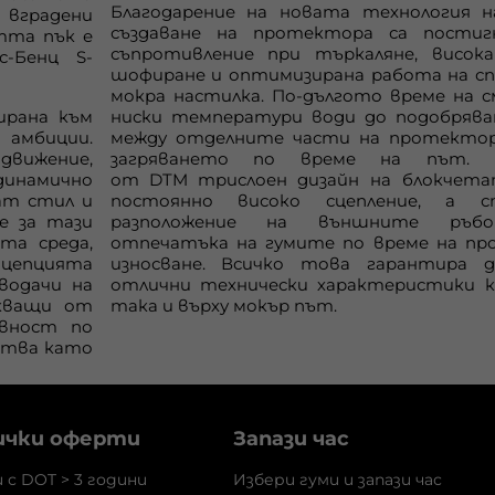
Благодарение на новата технология н
вградени
създаване на протектора са постиг
стта пък е
съпротивление при търкаляне, висок
ес-Бенц
S
-
шофиране и оптимизирана работа на сп
мокра настилка. По-дългото време на с
ирана към
ниски температури води до подобрява
 амбиции.
между отделните части на протектор
ижение,
загряването по време на път. И
инамично
от
DTM
трислоен дизайн на блокчета
ат стил и
постоянно високо сцепление, а с
е за тази
разположение на външните ръбо
та среда,
отпечатъка на гумите по време на пр
нцепцията
износване. Всичко това гарантира 
водачи на
отлични технически характеристики ка
скващи от
така и върху мокър път.
ивност по
ества като
ички оферти
Запази час
и с DOT > 3 години
Избери гуми и запази час