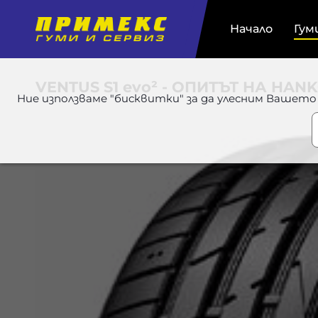
Начало
Гум
VENTUS S1 evo² - ОПИТЪТ НА HAN
Ние използваме "бисквитки" за да улесним Вашето