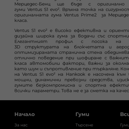
Мерцедес-Бенц ще бъде с оригинално 
гуми
Ventus
S
1
evo
². Връхна точка на сигурно
оригиналната гума
Ventus
Prime
2 за
Me
рцед
класа.
Ventus
S
1
evo
² е високо ефективна и ориент
дизайна широка гума за водачи със спортни
Елегантният профил с посока на дв
3
D
структурата на блокчетата и аерод
оптимизираната странична стена обединяв
отлично поведение при шофиране с важнит
класа автомобили фактори, важни за околна
като шум и съпротивление при търкаляне. Ко
на
Ventus
S
1
evo
² на
Hankook
е насочена към 
мощни, динамични превозни средства, изи
гумите безкомпромисна и спортна ефект
всички параметри. Това не е за сметка на кач
Начало
Гуми
Вс
За нас
Търсене
Гум