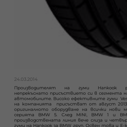
24.03.2014
Производителят на гуми
Hankook
ра
непрекъснато присъствието си в сегмента н
автомобилите. Високо ефективните гуми
Ve
на компанията присъстват от август 2013
оригиналното оборудване на всички нови 
серията
BMW
5. След
MINI
,
BMW
1 и
B
производствената линия вече слиза и четвъ
гуми на
Hankook
за
BMW
груп. Освен това и Е-