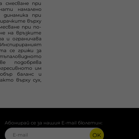
а смесване при
нати намалено
а динамика при
ирачките върху
месване при по-
не на връзките
а и ограничава
нспирираният
та се грижи за
тъпаловидното
ве подобрява
огресивното им
добър баланс и
кто върху сух,
Абонирай се за нашия E-mail бюлетин:
OK