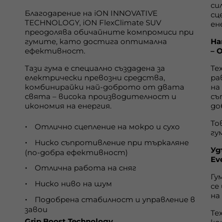
си
Благодарение на iON INNOVATIVE
сц
TECHNOLOGY, iON FlexClimate SUV
ен
преодолява обичайните компромиси при
гумите, като достига оптимална
На
ефективност.
– 
Тази гума е специално създадена за
Те
електрически превозни средства,
ра
комбинирайки най-доброто от двата
на
свята – висока производителност и
съ
икономия на енергия.
до
То
Отлично сцепление на мокро и сухо
гу
Ниско съпротивление при търкаляне
Уд
(по-добра ефективност)
Ev
Отлична работа на сняг
Гу
Ниско ниво на шум
се
на
Подобрена стабилност и управление в
завои
Те
Grip Boost Technology