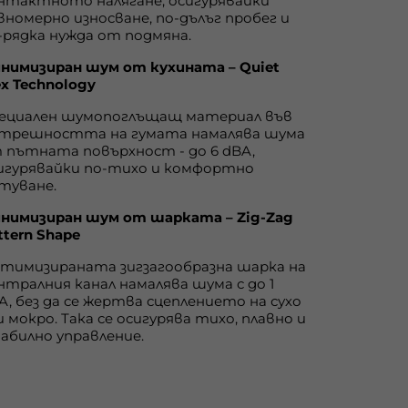
нтактното налягане, осигурявайки
вномерно износване, по-дълъг пробег и
-рядка нужда от подмяна.
нимизиран шум от кухината – Quiet
ex Technology
ециален шумопоглъщащ материал във
трешността на гумата намалява шума
 пътната повърхност - до 6 dBA,
игурявайки по-тихо и комфортно
туване.
нимизиран шум от шарката – Zig-Zag
ttern Shape
тимизираната зигзагообразна шарка на
нтралния канал намалява шума с до 1
A, без да се жертва сцеплението на сухо
и мокро. Така се осигурява тихо, плавно и
абилно управление.