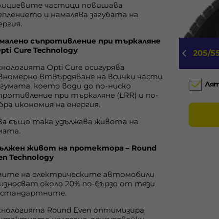
лициевите частици повишава
еплението и намалява загубата на
ергия.
малено съпротивление при търкаляне
Opti Cure Technology
205/5
хнологията Opti Cure осигурява
вномерно втвърдяване на всички части
Ля
 гумата, което води до по-ниско
противление при търкаляне (LRR) и по-
бра икономия на енергия.
ва също така удължава живота на
мата.
ължен живот на протектора – Round
en Technology
мите на електрическите автомобили
 износват около 20% по-бързо от тези
 стандартните.
хнологията Round Even оптимизира