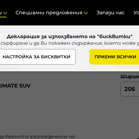
и
Специални предложения
Запази час
У
Декларация за използването на "бисквитки"
Начало
 сърфиране и да Ви покажем съдържание, което може 
НАСТРОЙКА ЗА БИСКВИТКИ
ПРИЕМИ ВСИЧКИ
Ширин
LIMATE SUV
добреното разпределение на