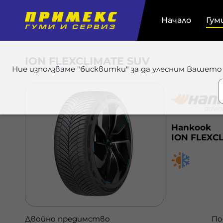
Начало
Гум
ION FLEXCLIMATE SUV
Ние използваме "бисквитки" за да улесним Вашето
Hankook
ION FLEXC
Двойно предимство
По