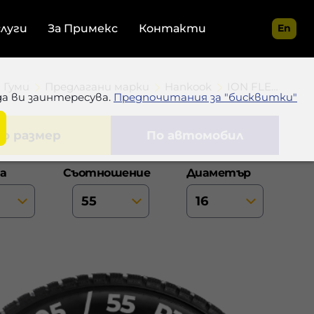
слуги
За Примекс
Контакти
En
Гуми
Предлагани марки
Hankook
ION FLEXCLIMATE SUV
да ви заинтересува.
Предпочитания за "бисквитки"
по размер
по автомобил
а
Съотношение
Диаметър