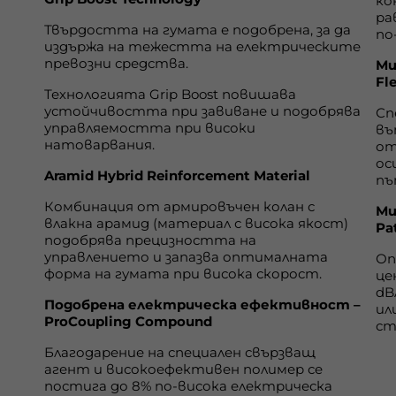
ко
ра
Твърдостта на гумата е подобрена, за да
по
издържа на тежестта на електрическите
превозни средства.
Ми
Fl
Технологията Grip Boost повишава
устойчивостта при завиване и подобрява
Сп
управляемостта при високи
въ
натоварвания.
от
ос
Aramid Hybrid Reinforcement Material
пъ
Комбинация от армировъчен колан с
Ми
влакна арамид (материал с висока якост)
Pa
подобрява прецизността на
управлението и запазва оптималната
Оп
форма на гумата при висока скорост.
це
dB
Подобрена електрическа ефективност –
ил
ProCoupling Compound
ст
Благодарение на специален свързващ
агент и високоефективен полимер се
постига до 8% по-висока електрическа