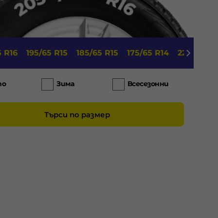
5 R16
195/65 R15
185/65 R15
175/65 R14
225/45 R1
то
Зима
Всесезонни
Търси по размер