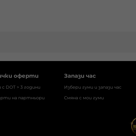
ички оферти
Запази час
и с DOT > 3 години
Избери гуми и запази час
рти на партньори
Смяна с мои гуми