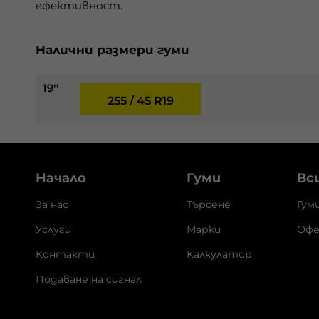
ефективност.
Налични размери гуми
19''
255 / 45 R19
Начало
Гуми
Вс
За нас
Търсене
Гум
Услуги
Марки
Офе
Контакти
Калкулатор
Подаване на сигнал