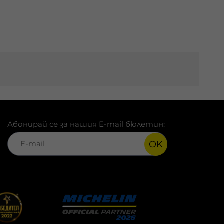
Абонирай се за нашия E-mail бюлетин:
OK