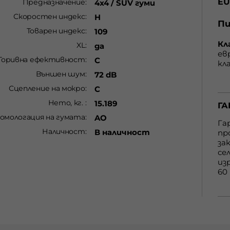
EU
Предназначение
4x4 / SUV гуми
Скоростен индекс
H
Пи
Товарен индекс
109
Кл
XL
да
ев
Горивна ефективност
C
кл
гу
Външен шум
72 dB
от
Сцепление на мокро
C
С 
cъ
Нето, кг.
15.189
ГА
нa
омологация на гумата
AO
пр
Га
Наличност
вe
В наличност
пр
бe
за
G 
се
eт
из
60
ку
по
htt
ma
ГА