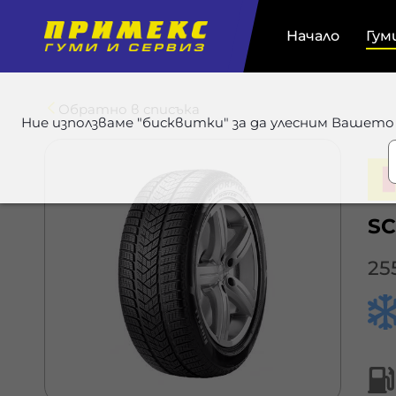
Начало
Гум
Обратно в списъка
Ние използваме "бисквитки" за да улесним Вашето
SC
25