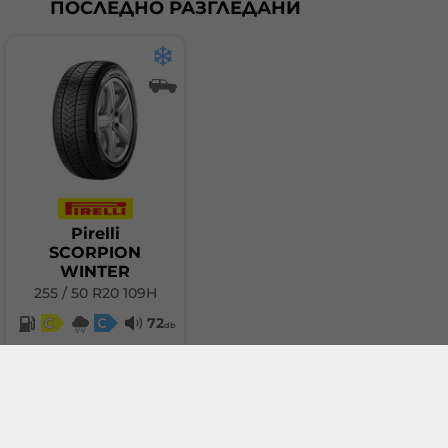
ПОСЛЕДНО РАЗГЛЕДАНИ
Pirelli
SCORPION
WINTER
255 / 50 R20 109H
C
C
72
db
301.38 €
(589.45 лв.)
Добави в количка