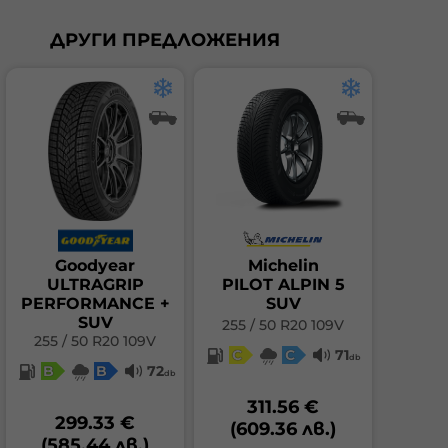
ДРУГИ ПРЕДЛОЖЕНИЯ
Goodyear
Michelin
ULTRAGRIP
PILOT ALPIN 5
PERFORMANCE +
SUV
SUV
255 / 50 R20 109V
255 / 50 R20 109V
C
C
71
db
B
B
72
db
311.56 €
299.33 €
(609.36 лв.)
(585.44 лв.)