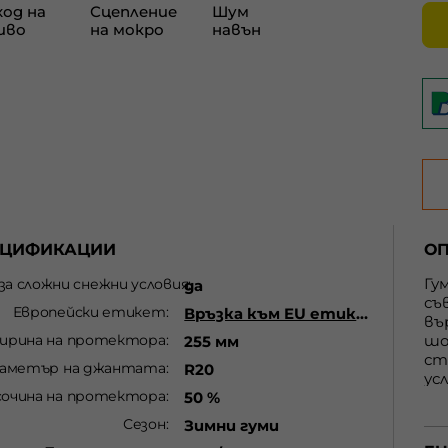
ЕЦИФИКАЦИИ
О
Гу
 за сложни снежни условия
да
съ
Европейски етикет
Връзка към EU етикет
въ
ирина на протектора
шо
255 мм
ст
аметър на джантата
R20
ус
сочина на протектора
50 %
Сезон
Зимни гуми