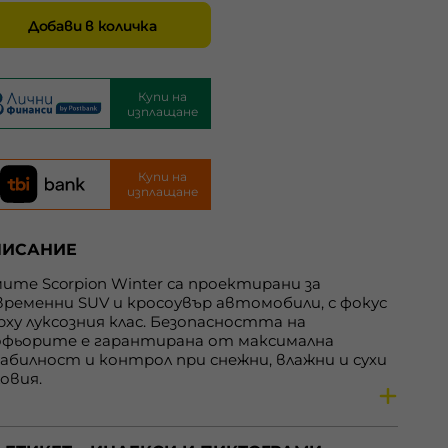
Добави в количка
Купи на
изплащане
Купи на
изплащане
ПИСАНИЕ
мите Scorpion Winter са проектирани за
временни SUV и кросоувър автомобили, с фокус
рху луксозния клас. Безопасността на
фьорите е гарантирана от максимална
абилност и контрол при снежни, влажни и сухи
ловия.