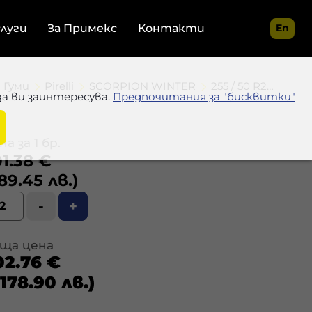
слуги
За Примекс
Контакти
En
Гуми
Pirelli
SCORPION WINTER
255 / 50 R20 109H
да ви заинтересува.
Предпочитания за "бисквитки"
а за 1 бр.
1.38 €
89.45 лв.)
-
+
ща цена
02.76 €
 178.90 лв.)