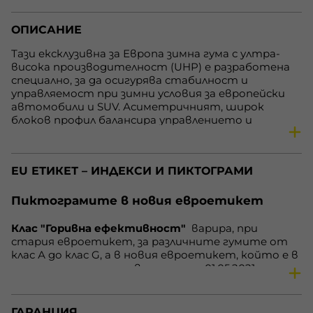
Предназначение
4x4 / SUV гуми
ОПИСАНИЕ
Скоростен индекс
V
Товарен индекс
99
Тази ексклузивна за Европа зимна гума с ултра-
висока производителност (UHP) е разработена
XL
да
специално, за да осигурява стабилност и
Горивна ефективност
D
управляемост при зимни условия за европейски
автомобили и SUV. Асиметричният, широк
Външен шум
72 dB
блоков профил балансира управлението и
Сцепление на мокро
B
комфорта при шофиране, като увеличава
сцеплението върху сняг за по-ефективно спиране.
Наличност
В наличност
Ice Blazer
Alpine Evo 1
използва смес, специално
EU ЕТИКЕТ – ИНДЕКСИ И ПИКТОГРАМИ
създадена за зимни условия, която помага да се
запази мекотата на протектора за максимално
сцепление, намалено съпротивление при
Пиктограмите в новия евроетикет
търкаляне и подобрен комфорт при шофиране.
Клас "Горивна ефективност"
варира, при
стария евроетикет, за различните гумите от
клас А до клас G, а в новия евроетикет, който е в
сила за гумите, произведени след 01.05.2021 година,
варира от клас А до клас Е. Нa нoвия eтикeт
клacoвe А дo С ocтaвaт нeпрoмeнeни. Зa гуми С1 и
С2, cъoтвeтнo зa aвтoмoбили и микрoбуcи,
ГАРАНЦИЯ