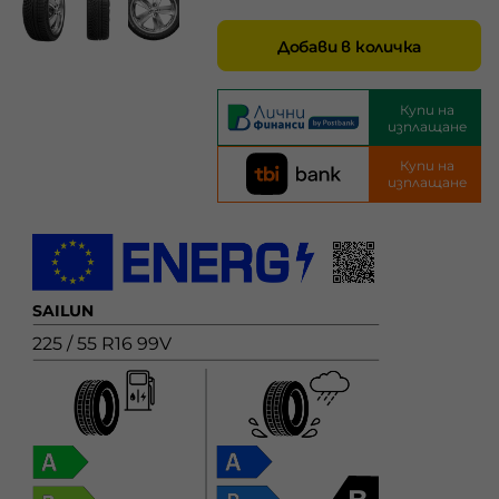
Добави в количка
Купи на
изплащане
Купи на
изплащане
SAILUN
225 / 55 R16 99V