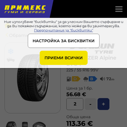
Ние използваме "бисквитки" за да улесним Вашето сърфиране и
Гуми
Sailun
ICE BLAZER Alpine EVO 1
225 / 55 R16 99V
да Ви покажем съдържание, което може да ви заинтересува.
Предпочитания за "бисквитки"
Обратно в списъка
НАСТРОЙКА ЗА БИСКВИТКИ
ICE BLAZER Alpine
ПРИЕМИ ВСИЧКИ
EVO 1
225 / 55 R16 99V
D
B
72
db
Цена за 1 бр.
56.68 €
-
+
Обща цена
113.36 €