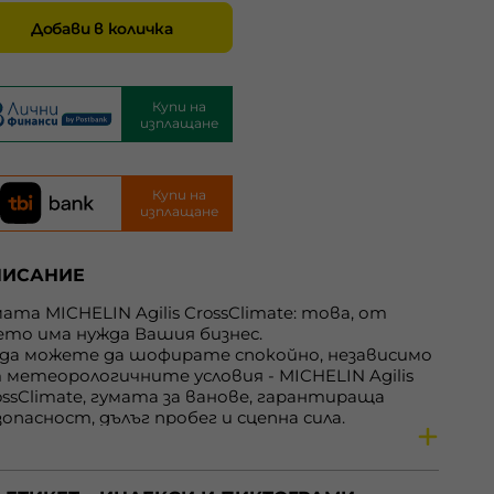
Добави в количка
Купи на
изплащане
Купи на
изплащане
ПИСАНИЕ
мата MICHELIN Agilis CrossClimate: това, от
ето има нужда Вашия бизнес.
 да можете да шофирате спокойно, независимо
 метеорологичните условия - MICHELIN Agilis
ossClimate, гумата за ванове, гарантираща
зопасност, дълъг пробег и сцепна сила.
Всесезонната гума на MICHELIN за употреба на
се, предназначена за всякакви условия на
фиране