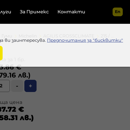
слуги
За Примекс
Контакти
En
Гуми
Michelin
AGILIS CROSSCLIMATE
215 / 65 R16 109/107T
да ви заинтересува.
Предпочитания за "бисквитки"
а за 1 бр.
3.86 €
79.16 лв.)
-
+
ща цена
87.72 €
58.31 лв.)