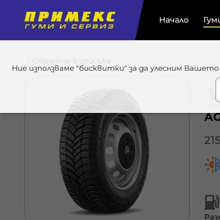
Начало
Гум
Обратно в списъка
Ние използваме "бисквитки" за да улесним Вашето
AG
21