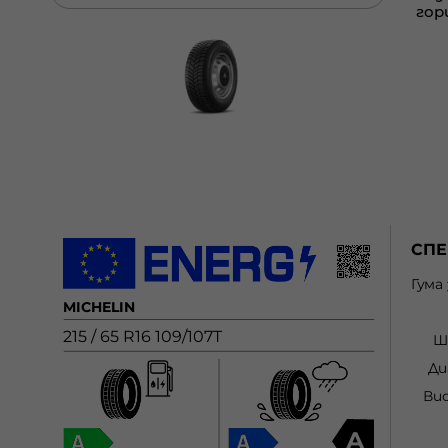
СП
Гума
MICHELIN
215 / 65 R16 109/107T
Ш
Ди
Ви
A