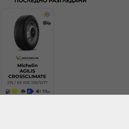
ПОСЛЕДНО РАЗГЛЕДАНИ
Michelin
AGILIS
CROSSCLIMATE
215 / 65 R16 109/107T
C
A
73
db
193.86 €
(379.16 лв.)
Добави в количка