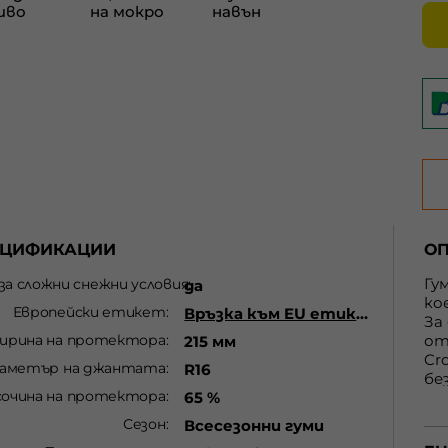
ЕЦИФИКАЦИИ
О
Гу
 за сложни снежни условия
да
ко
Европейски етикет
Връзка към EU етикет
За
ирина на протектора
от
215 мм
Cr
аметър на джантата
R16
бе
сочина на протектора
65 %
Сезон
шо
Всесезонни гуми
шо