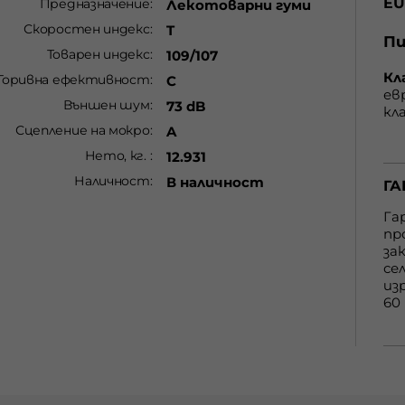
EU
Предназначение
Лекотоварни гуми
Скоростен индекс
T
Пи
по
Товарен индекс
109/107
сц
Кл
Горивна ефективност
C
ев
Външен шум
ка
73 dB
кл
гу
Сцепление на мокро
A
от
ки
Нето, кг.
12.931
С 
зи
cъ
Наличност
В наличност
ГА
нa
ус
пр
Га
вe
пр
бe
за
G 
се
eт
из
60
ку
по
htt
ma
ГА