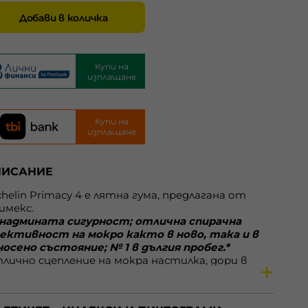
Добави в количка
Купи на
изплащане
Купи на
изплащане
ПИСАНИЕ
chelin Primacy 4 e лятна гума, предлагана от
имекс.
надмината сигурност; отлична спирачна
ективност на мокро както в ново, така и в
носено състояние; № 1 в дългия пробег.*
лично сцепление на мокра настилка, дори в
носено състояние. Нейната нова шарка
игурява с 22% повече пространство за
веждане на водата. Без компромис с