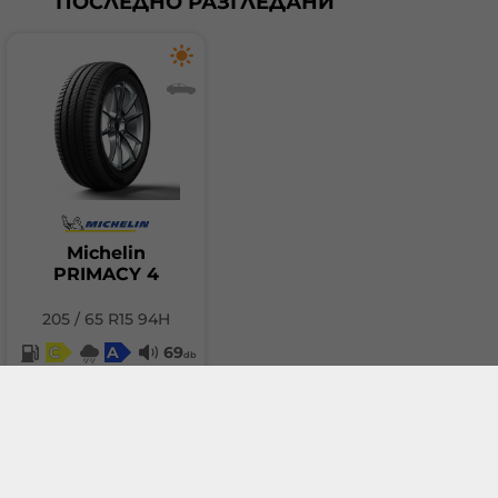
ПОСЛЕДНО РАЗГЛЕДАНИ
Michelin
PRIMACY 4
205 / 65 R15 94H
C
A
69
db
144.43 €
(282.48 лв.)
Добави в количка