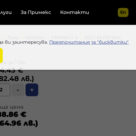
слуги
За Примекс
Контакти
En
о
Гуми
Michelin
PRIMACY 4
205 / 65 R15 94H
да ви заинтересува.
Предпочитания за "бисквитки"
а за 1 бр.
4.43 €
82.48 лв.)
-
+
ща цена
88.86 €
64.96 лв.)