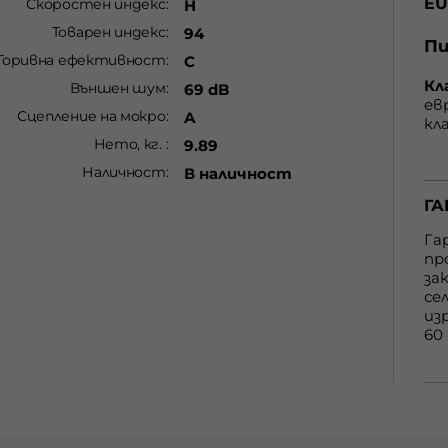
EU
Скоростен индекс
H
дъ
на
Товарен индекс
94
см
Пи
Горивна ефективност
C
ко
Кл
Външен шум
69 dB
* 
ев
Сцепление на мокро
A
Це
кл
г. 
гу
Нето, кг.
9.89
от
Наличност
В наличност
С 
cъ
ГА
нa
пр
Га
вe
пр
бe
за
G 
се
eт
из
60
ку
по
htt
ma
ГА