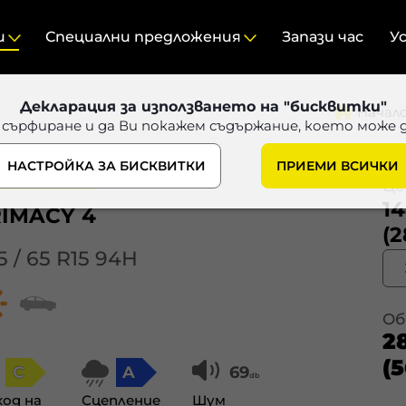
и
Специални предложения
Запази час
У
Декларация за използването на "бисквитки"
Начал
 сърфиране и да Ви покажем съдържание, което може 
НАСТРОЙКА ЗА БИСКВИТКИ
ПРИЕМИ ВСИЧКИ
Цен
14
IMACY 4
(2
5 / 65 R15 94H
Об
2
(5
C
A
69
db