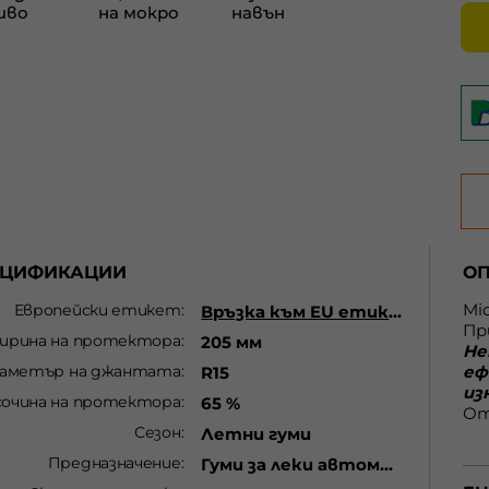
ЕЦИФИКАЦИИ
О
Mi
Европейски етикет
Връзка към EU етикет
Пр
ирина на протектора
205 мм
Не
аметър на джантата
еф
R15
из
сочина на протектора
65 %
От
Сезон
Летни гуми
из
ос
Предназначение
Гуми за леки автомобили
от