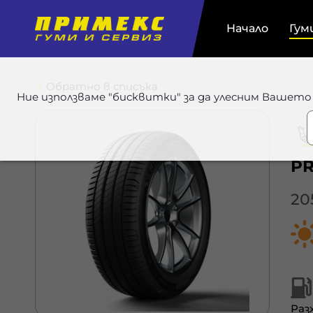
Начало
Гум
Обратно в списъка
Ние използваме "бисквитки" за да улесним Вашето
PR
20