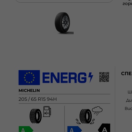
СП
MICHELIN
Ш
205 / 65 R15 94H
Ди
Ви
A