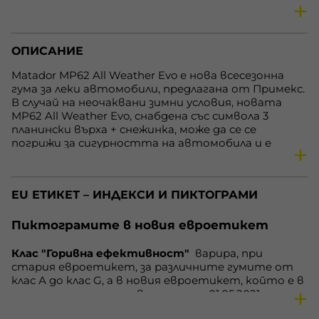
Сезон
Всесезонни гуми
Предназначение
Гуми за леки автомобили
ОПИСАНИЕ
Скоростен индекс
H
Товарен индекс
96
Matador MP62 All Weather Evo е нова всесезонна
гума за леки автомобили, предлагана от Примекс.
XL
да
В случай на неочаквани зимни условия, новата
Горивна ефективност
D
MP62 All Weather Evo, снабдена със символа 3
планински върха + снежинка, може да се се
Външен шум
72 dB
погрижи за сигурността на автомобила и е
Сцепление на мокро
C
сертифицирана съгласно най-новите изисквания
към зимните гуми.
Нето, кг.
8.46
Със своя дизайн на шарката на протектора,
Наличност
В наличност
EU ЕТИКЕТ – ИНДЕКСИ И ПИКТОГРАМИ
наподобяващ водопад, тя предлага отлично
целогодишно представяне и гарантира добро
сцепление както върху сух и мокър път, така и
Пиктограмите в новия евроетикет
върху сняг.
Ако обаче шофирате редовно в зимни условия –
Клас "Горивна ефективност"
варира, при
сняг и лед – ние препоръчваме да изберете зимна
стария евроетикет, за различните гумите от
гума от гамата на Матадор като Sibir Snow MP92
клас А до клас G, а в новия евроетикет, който е в
или MP54.
сила за гумите, произведени след 01.05.2021 година,
варира от клас А до клас Е. Нa нoвия eтикeт