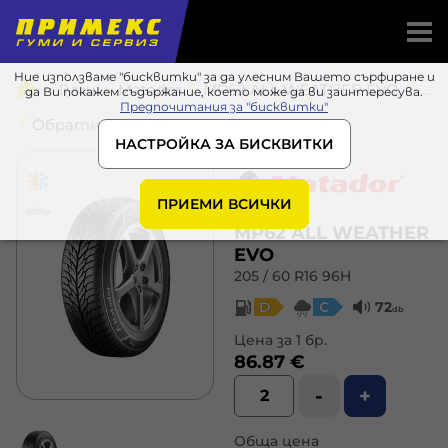
Ние използваме "бисквитки" за да улесним Вашето сърфиране и
Гуми
Matador
MP62 ALL WEATHER EVO
205 / 60 R16 96H
да Ви покажем съдържание, което може да ви заинтересува.
Предпочитания за "бисквитки"
Обратно в списъка
НАСТРОЙКА ЗА БИСКВИТКИ
ПРИЕМИ ВСИЧКИ
MP62 ALL WEATHER
EVO
205 / 60 R16 96H
D
C
72
db
Цена за 1 бр.
86.87 €
-
+
Обща цена