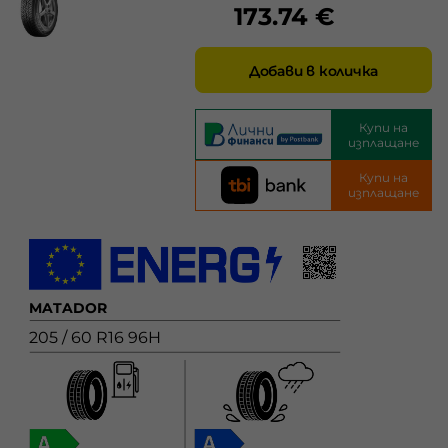
173.74 €
Добави в количка
Купи на
изплащане
Купи на
изплащане
MATADOR
205 / 60 R16 96H