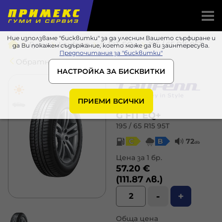
Ние използваме "бисквитки" за да улесним Вашето сърфиране и
Гуми
Laufenn
G FIT EQ+
195 / 65 R15 95T
да Ви покажем съдържание, което може да ви заинтересува.
Предпочитания за "бисквитки"
Обратно в списъка
НАСТРОЙКА ЗА БИСКВИТКИ
ПРИЕМИ ВСИЧКИ
G FIT EQ+
195 / 65 R15 95T
C
B
72
db
Цена за 1 бр.
57.20 €
(111.87 лв.)
-
+
Обща цена