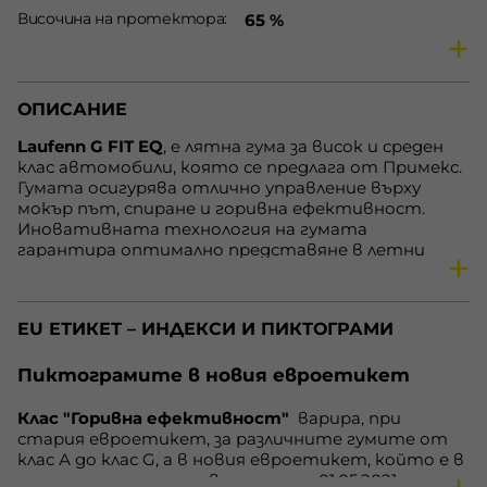
Височина на протектора
65 %
Сезон
Летни гуми
Предназначение
Гуми за леки автомобили
ОПИСАНИЕ
Скоростен индекс
T
Товарен индекс
95
Laufenn G FIT EQ
, e лятна гума за висок и среден
клас автомобили, която се предлага от Примекс.
XL
да
Гумата осигурява отлично управление върху
Горивна ефективност
C
мокър път, спиране и горивна ефективност.
Иновативната технология на гумата
Външен шум
72 dB
гарантира оптимално представяне в летни
Сцепление на мокро
B
условия. Сигурността на управление се
гарантира и от дългия живот на протектора.
Наличност
В наличност
Благодарение на оптимизираната си технология
EU ЕТИКЕТ – ИНДЕКСИ И ПИКТОГРАМИ
Laufenn G FIT EQ осигурява на водачите
комфортно и тихо шофиране и отлично
управление.
Пиктограмите в новия евроетикет
Клас "Горивна ефективност"
варира, при
стария евроетикет, за различните гумите от
клас А до клас G, а в новия евроетикет, който е в
сила за гумите, произведени след 01.05.2021 година,