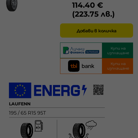
114.40 €
(223.75 лв.)
Добави в количка
Купи на
изплащане
Купи на
изплащане
LAUFENN
195 / 65 R15 95T