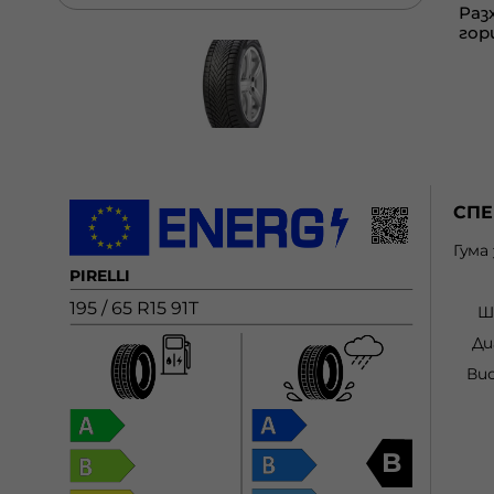
СП
Гума
PIRELLI
195 / 65 R15 91T
Ш
Ди
Ви
B