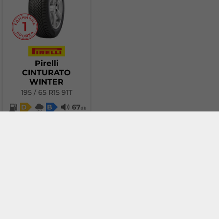
Pirelli
CINTURATO
WINTER
195 / 65 R15 91T
D
B
67
db
76.46 €
Добави в количка
За сравнение