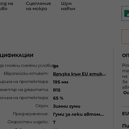
ЕЦИФИКАЦИИ
О
Pir
 за сложни снежни условия
да
те
Европейски етикет
Връзка към EU етикет
на
ирина на протектора
За
195 мм
ав
аметър на джантата
R15
Ос
сочина на протектора
65 %
• 
ак
Сезон
Зимни гуми
„г
EU
Предназначение
Гуми за леки автомобили
пр
см
Скоростен индекс
T
вър
Пи