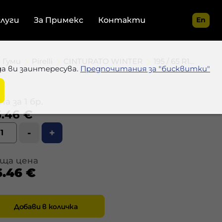
слуги
За Примекс
Контакти
En
Гуми
Pirelli
CINTURATO WINTER
195 / 65 R15 91T
да ви заинтересува.
Предпочитания за "бисквитки"
а за 1 бр.
6.46 €
-
+
ща цена
6.46 €
Добави в количка