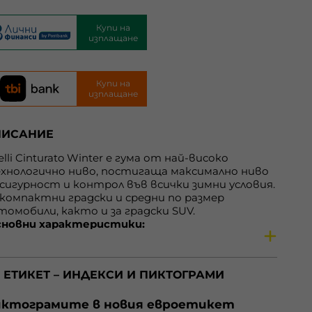
Купи на
изплащане
Купи на
изплащане
ПИСАНИЕ
elli Cinturato Winter е гума от най-високо
хнологично ниво, постигаща максимално ниво
 сигурност и контрол във всички зимни условия.
 компактни градски и средни по размер
томобили, както и за градски SUV.
новни характеристики:
Ефективност върху сняг благодарение на
тивния индикатор за износване: гума, която
овори“. Когато буквата W изчезне от
 ЕТИКЕТ – ИНДЕКСИ И ПИКТОГРАМИ
отектора, се препоръчва гумата да бъде
енена, за да запази отличното си представяне
ху сняг;
ктограмите в новия евроетикет