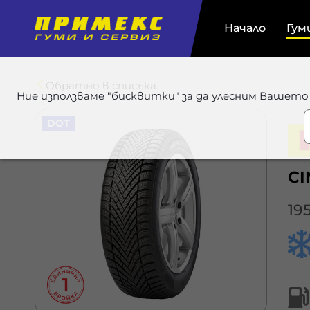
Начало
Гум
Обратно в списъка
Ние използваме "бисквитки" за да улесним Вашето
DOT
CI
195