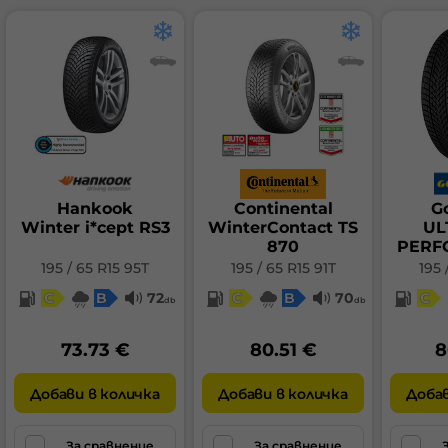
Hankook
Continental
G
Winter i*cept RS3
WinterContact TS
UL
870
PERF
195 / 65 R15 95T
195 / 65 R15 91T
195 
C
B
72
C
B
70
C
db
db
73.73 €
80.51 €
8
Добави в количка
Добави в количка
Добав
За сравнение
За сравнение