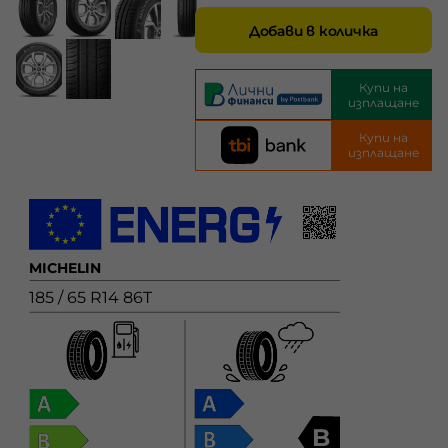
Добави в количка
Купи на
изплащане
Купи на
изплащане
MICHELIN
185 / 65 R14 86T
B