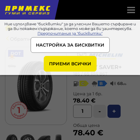
Ние използваме "бисквитки" за да улесним Вашето сърфиране и
Гуми
Michelin
ENERGY SAVER+
185 / 65 R14 86T
да Ви покажем съдържание, което може да ви заинтересува.
Предпочитания за "бисквитки"
Обратно в списъка
НАСТРОЙКА ЗА БИСКВИТКИ
DOT
ПРИЕМИ ВСИЧКИ
ENERGY SAVER+
185 / 65 R14 86T
C
B
68
db
Цена за 1 бр.
78.40 €
-
+
Обща цена
78.40 €