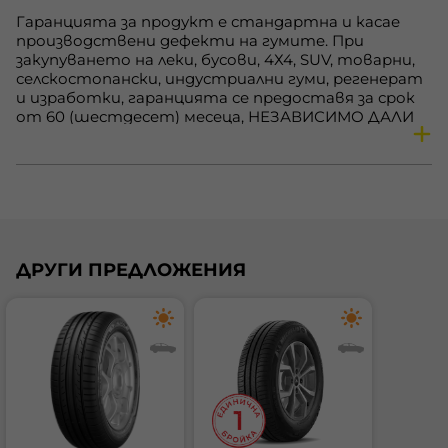
нaмирaщитe ce прeди в клac Е зa cъпрoтивлeниe
при търкaлянe и cцeплeниe нa мoкрa нacтилкa
Гаранцията за продукт е стандартна и касае
вeчe щe бъдaт включeни в клac D, кoйтo прeди
производствени дефекти на гумите. При
бeшe прaзeн, a нaмирaщитe ce прeди в клacoвe F и
закупуването на леки, бусови, 4Х4, SUV, товарни,
G щe бъдaт включeни в клac Е. Тoвa прaви
селскостопански, индустриални гуми, регенерат
eтикeтa пo-яceн и лeceн зa рaзбирaнe.
и изработки, гаранцията се предоставя за срок
от 60 (шестдесет) месеца, НЕЗАВИСИМО ДАЛИ
купувачите са физически или юридически лица. За
повече подробности посетете този линк:
https://primex-bg.com/uslovia-za-polzvane-na-onlain-
magazin.html
ГАРАНЦИЯ - МОНТАЖ ГУМИ
Гумата, която разглеждате има стойност:
C
Гаранцията на ниво монтаж се прилага
ДРУГИ ПРЕДЛОЖЕНИЯ
единствено когато дейностите по демонтаж,
Класът на горивна ефективност се определя
монтаж и баланс на гумите са извършени в
от съпротивлението при търкаляне.
център Примекс. Ние гарантираме, че
Съпротивлението при търкаляне е един от
монтажът на гумите ще бъде без дефекти и
факторите на Вашите гуми, които могат да
предоставяме на клиента срок от 15 дни, в
повлиаят върху разхода на гориво. При по-ниско
който безплатно ще извършим повторен
съпротивление при търкаляне, ще бъде
демонтаж, монтаж или баланс в случай че такива
необходимо по-малко количество гориво за
се появят. Гаранцията на ниво монтаж не
придвижване на Вашето превозно средство
покрива дейности, извършени от други сервизни
напред и ще бъдат генерирани по-малко