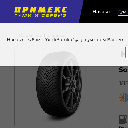
Начало
Гум
Обратно в списъка
Ние използваме "бисквитки" за да улесним Вашето
So
18