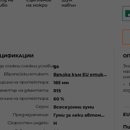
ЕЦИФИКАЦИИ
О
Зн
 за сложни снежни условия
да
на
Европейски етикет
Връзка към EU етикет
сн
ирина на протектора
185 мм
го
аметър на джантата
R15
сочина на протектора
60 %
ме
Сезон
Всесезонни гуми
EU
Предназначение
Гуми за леки автомобили
Скоростен индекс
H
Пи
мо