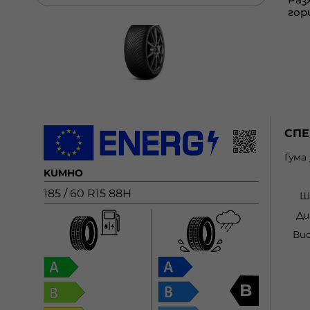
СП
Гума
KUMHO
185 / 60 R15 88H
Ш
Ди
Ви
B