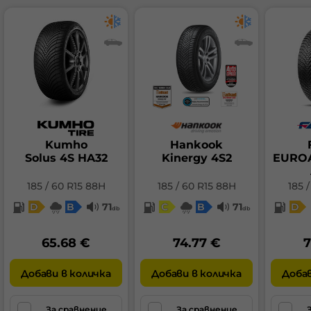
Kumho
Hankook
Solus 4S HA32
Kinergy 4S2
EURO
185 / 60 R15 88H
185 / 60 R15 88H
185 
D
B
71
C
B
71
D
db
db
65.68 €
74.77 €
7
Добави в количка
Добави в количка
Добав
За сравнение
За сравнение