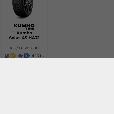
Kumho
Solus 4S HA32
185 / 60 R15 88H
D
B
71
db
65.68 €
Добави в количка
За сравнение