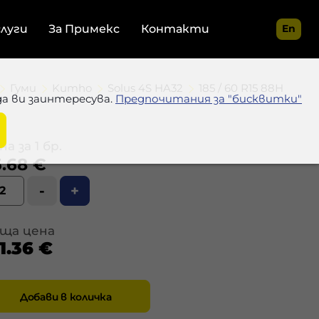
слуги
За Примекс
Контакти
En
Гуми
Kumho
Solus 4S HA32
185 / 60 R15 88H
да ви заинтересува.
Предпочитания за "бисквитки"
а за 1 бр.
.68 €
-
+
ща цена
1.36 €
Добави в количка