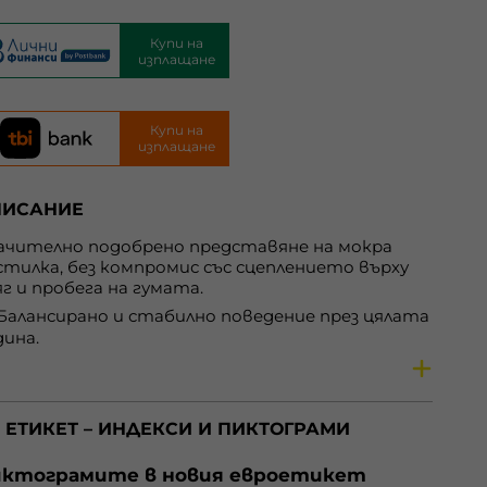
Купи на
изплащане
Купи на
изплащане
ПИСАНИЕ
ачително подобрено представяне на мокра
стилка, без компромис със сцеплението върху
яг и пробега на гумата.
Балансирано и стабилно поведение през цялата
дина.
Максимално сцепление при всички
теорологични условия.
До 15% по-добро сцепление на мокро.
 ЕТИКЕТ – ИНДЕКСИ И ПИКТОГРАМИ
Отлична ефективност при движение върху
ктограмите в новия евроетикет
кри пътища.