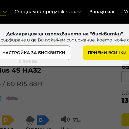
и
Специални предложения
Запази час
У
Декларация за използването на "бисквитки"
Начало
 сърфиране и да Ви покажем съдържание, което може 
НАСТРОЙКА ЗА БИСКВИТКИ
ПРИЕМИ ВСИЧКИ
Цен
65
lus 4S HA32
5 / 60 R15 88H
Об
13
D
B
71
db