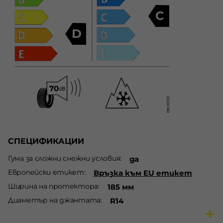
C
D
СПЕЦИФИКАЦИИ
Гума за сложни снежни условия
да
Европейски етикет
Връзка към EU етикет
Ширина на протектора
185 мм
Диаметър на джантата
R14
Височина на протектора
55 %