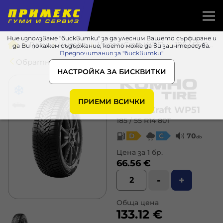
Ние използваме "бисквитки" за да улесним Вашето сърфиране и
Гуми
Kumho
WinterCraft WP51
185 / 55 R14 80T
да Ви покажем съдържание, което може да ви заинтересува.
Предпочитания за "бисквитки"
Обратно в списъка
НАСТРОЙКА ЗА БИСКВИТКИ
ПРИЕМИ ВСИЧКИ
WinterCraft WP51
185 / 55 R14 80T
D
C
70
db
Цена за 1 бр.
66.56 €
-
+
Обща цена
133.12 €