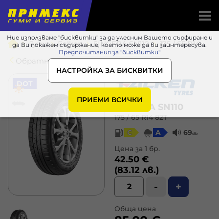
Ние използваме "бисквитки" за да улесним Вашето сърфиране и
Гуми
Falken
SINCERA SN110
175 / 65 R14 82T
да Ви покажем съдържание, което може да ви заинтересува.
Предпочитания за "бисквитки"
Обратно в списъка
НАСТРОЙКА ЗА БИСКВИТКИ
DOT
ПРИЕМИ ВСИЧКИ
SINCERA SN110
175 / 65 R14 82T
C
A
69
db
Цена за 1 бр.
42.50 €
(83.12 лв.)
-
+
Обща цена