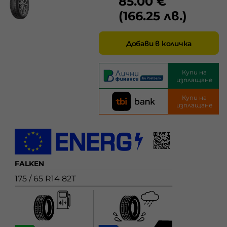
85.00 €
(166.25 лв.)
Добави в количка
Купи на
изплащане
Купи на
изплащане
FALKEN
175 / 65 R14 82T