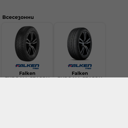
Всесезонни
Falken
Falken
EUROALL SEASON
EUROALL SEASON
AS220
AS220PRO