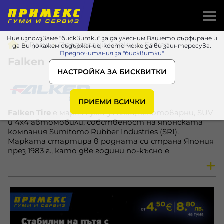
Ние използваме "бисквитки" за да улесним Вашето сърфиране и
Гуми
Предлагани марки
Falken
да Ви покажем съдържание, което може да ви заинтересува.
Предпочитания за "бисквитки"
Falken
НАСТРОЙКА ЗА БИСКВИТКИ
ПРИЕМИ ВСИЧКИ
Falken Tire
е марка гуми за леки, лекотоварни, SUV
и 4х4 автомобили, собственост на японската
компания Sumitomo Rubber Industries (SRI).
Марката стартира в родната си страна Япония
през 1983 г., като две години по-късно е
представена на пазара в Северна Америка, а през
1988 год. вече започва да навлиза и на пазара в
Европа.
В наши дни
Falken
е утвърдена самостоятелна
марка, която се фокусира върху разработката и
производството на широка гама UHP гуми (Ultra