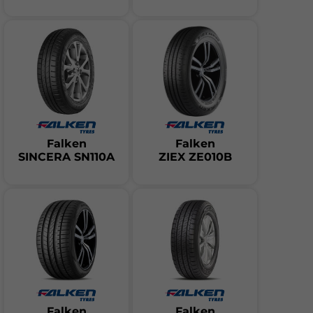
летните AZENIS, ZIEX & SINCERA, както и
продуктите EUROALL SEASON предназначени за
употреба през всички сезони.
Falken
Falken
SINCERA SN110A
ZIEX ZE010B
Falken
Falken