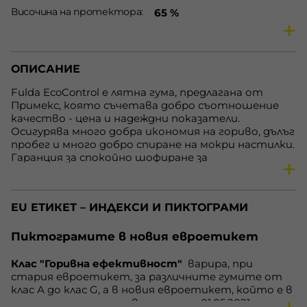
Височина на протектора
65 %
Сезон
Летни гуми
Предназначение
Гуми за леки автомобили
ОПИСАНИЕ
Скоростен индекс
T
Товарен индекс
82
Fulda EcoControl е лятна гума, предлагана от
Примекс, която съчетава добро съотношение
Горивна ефективност
D
качество - цена и надеждни показатели.
Външен шум
70 dB
Осигурява много добра икономия на гориво, дълъг
пробег и много добро спиране на мокри настилки.
Сцепление на мокро
C
Гаранция за спокойно шофиране за
Нето, кг.
6.72
автомобилите от средния клас.
Наличност
В наличност
EU ЕТИКЕТ – ИНДЕКСИ И ПИКТОГРАМИ
Пиктограмите в новия евроетикет
Клас "Горивна ефективност"
варира, при
стария евроетикет, за различните гумите от
клас А до клас G, а в новия евроетикет, който е в
сила за гумите, произведени след 01.05.2021 година,