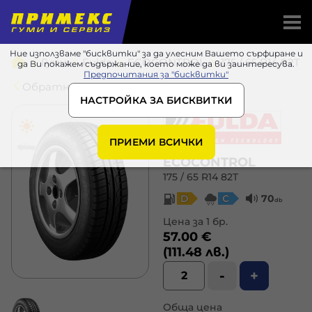
Ние използваме "бисквитки" за да улесним Вашето сърфиране и
Гуми
Fulda
ECOCONTROL
175 / 65 R14 82T
да Ви покажем съдържание, което може да ви заинтересува.
Предпочитания за "бисквитки"
Обратно в списъка
НАСТРОЙКА ЗА БИСКВИТКИ
ПРИЕМИ ВСИЧКИ
ECOCONTROL
175 / 65 R14 82T
D
C
70
db
Цена за 1 бр.
57.00 €
(111.48 лв.)
-
+
Обща цена