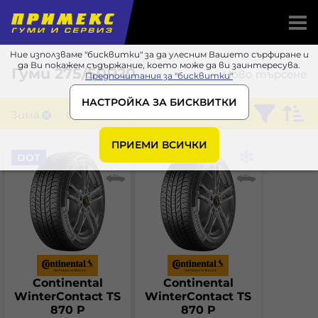
Ние използваме "бисквитки" за да улесним Вашето сърфиране и
да Ви покажем съдържание, което може да ви заинтересува.
Гуми
275/50R20
Ново търсене
Предпочитания за "бисквитки"
НАСТРОЙКА ЗА БИСКВИТКИ
Зима
Continental
ПРИЕМИ ВСИЧКИ
DOT
Continental
Continental
WinterContact TS
WinterContact TS
870 P
870 P