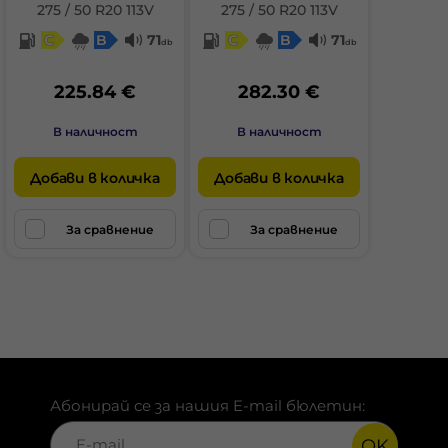
275 / 50 R20 113V
275 / 50 R20 113V
C
B
71
C
B
71
db
db
225.84 €
282.30 €
В наличност
В наличност
Добави в количка
Добави в количка
За сравнение
За сравнение
Абонирай се за нашия E-mail бюлетин:
OK