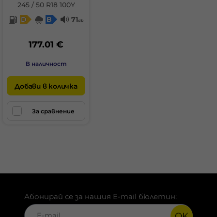
245 / 50 R18 100Y
D
B
71
db
177.01 €
В наличност
Добави в количка
За сравнение
Абонирай се за нашия E-mail бюлетин:
OK