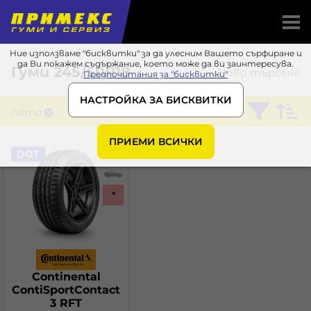
Ние използваме "бисквитки" за да улесним Вашето сърфиране и
да Ви покажем съдържание, което може да ви заинтересува.
Гуми
245/50R18
Ново търсене
Предпочитания за "бисквитки"
НАСТРОЙКА ЗА БИСКВИТКИ
Лято
Continental
ПРИЕМИ ВСИЧКИ
DOT
*
Continental
ContiSportContact
3 RFT