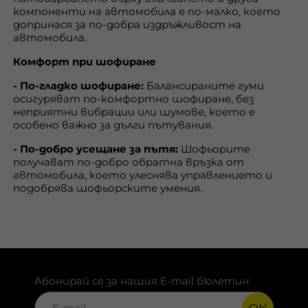
компоненти на автомобила е по-малко, което
допринася за по-добра издръжливост на
автомобила.
Комфорт при шофиране
- По-гладко шофиране:
Балансираните гуми
осигуряват по-комфортно шофиране, без
неприятни вибрации или шумове, което е
особено важно за дълги пътувания.
- По-добро усещане за пътя:
Шофьорите
получават по-добро обратна връзка от
автомобила, което улеснява управлението и
подобрява шофьорските умения.
Абонирай се за нашия E-mail бюлетин: