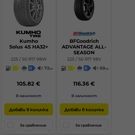
Kumho
BFGoodrich
Solus 4S HA32+
ADVANTAGE ALL-
SEASON
225 / 50 R17 98W
225 / 50 R17 98V
C
B
72
C
B
69
db
db
105.82 €
116.36 €
В наличност
В наличност
Добави в количка
Добави в количка
За сравнение
За сравнение