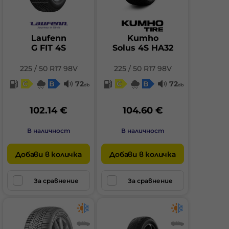
Laufenn
Kumho
G FIT 4S
Solus 4S HA32
225 / 50 R17 98V
225 / 50 R17 98V
C
B
72
C
B
72
db
db
102.14 €
104.60 €
В наличност
В наличност
Добави в количка
Добави в количка
За сравнение
За сравнение