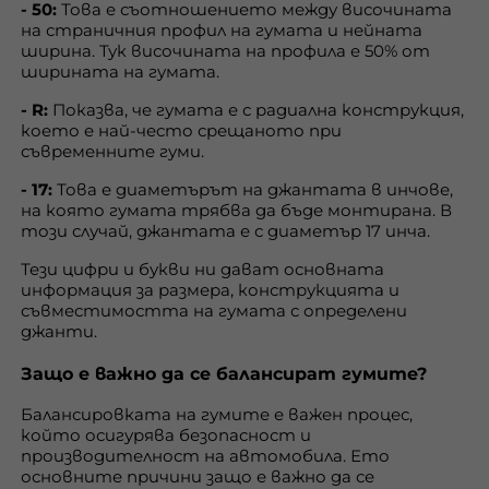
- 50:
Това е съотношението между височината
на страничния профил на гумата и нейната
ширина. Тук височината на профила е 50% от
ширината на гумата.
- R:
Показва, че гумата е с радиална конструкция,
което е най-често срещаното при
съвременните гуми.
- 17:
Това е диаметърът на джантата в инчове,
на която гумата трябва да бъде монтирана. В
този случай, джантата е с диаметър 17 инча.
Тези цифри и букви ни дават основната
информация за размера, конструкцията и
съвместимостта на гумата с определени
джанти.
Защо е важно да се балансират гумите?
Балансировката на гумите е важен процес,
който осигурява безопасност и
производителност на автомобила. Ето
основните причини защо е важно да се