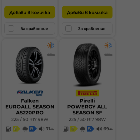
Добави в количка
Добави в количка
За сравнение
За сравнение
Falken
Pirelli
EUROALL SEASON
POWERGY ALL
AS220PRO
SEASON SF
225 / 50 R17 98W
225 / 50 R17 98W
C
B
71
C
B
69
db
db