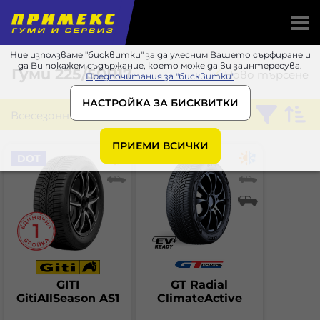
Ние използваме "бисквитки" за да улесним Вашето сърфиране и
да Ви покажем съдържание, което може да ви заинтересува.
Гуми
225/50R17
Ново търсене
Предпочитания за "бисквитки"
НАСТРОЙКА ЗА БИСКВИТКИ
Всесезонни
ПРИЕМИ ВСИЧКИ
DOT
GITI
GT Radial
GitiAllSeason AS1
ClimateActive