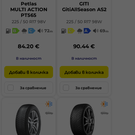
Petlas
GITI
MULTI ACTION
GitiAllSeason AS2
PT565
225 / 50 R17 98V
225 / 50 R17 98W
B
C
72
C
A
69
db
db
84.20 €
90.44 €
В наличност
В наличност
Добави в количка
Добави в количка
За сравнение
За сравнение