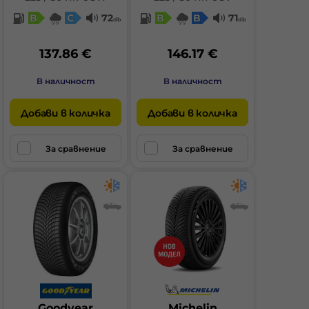
B
C
72
B
B
71
db
db
137.86 €
146.17 €
В наличност
В наличност
Добави в количка
Добави в количка
За сравнение
За сравнение
Goodyear
Michelin