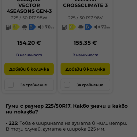
VECTOR
CROSSCLIMATE 3
4SEASONS GEN-3
225 / 50 R17 98W
225 / 50 R17 98V
C
B
70
C
B
72
db
db
154.20 €
155.35 €
В наличност
В наличност
Добави в количка
Добави в количка
За сравнение
За сравнение
Гуми с размер 225/50R17. Какво значи и какво
ни показва?
- 225:
Това е ширината на гумата в милиметри.
В този случай, гумата е широка 225 мм.