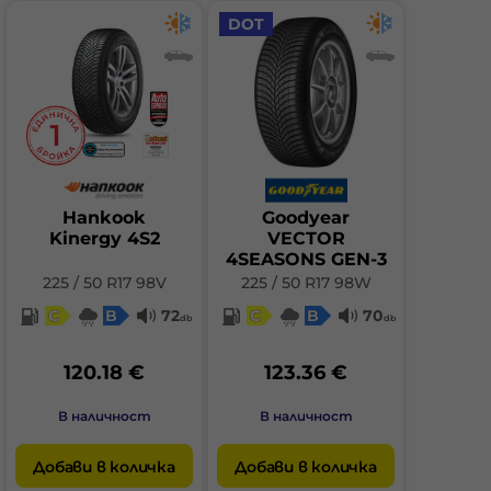
DOT
Hankook
Goodyear
Kinergy 4S2
VECTOR
4SEASONS GEN-3
225 / 50 R17 98V
225 / 50 R17 98W
C
B
72
C
B
70
db
db
120.18 €
123.36 €
В наличност
В наличност
Добави в количка
Добави в количка