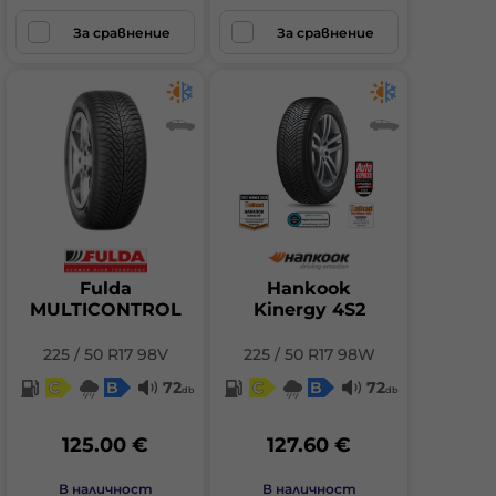
За сравнение
За сравнение
Fulda
Hankook
MULTICONTROL
Kinergy 4S2
225 / 50 R17 98V
225 / 50 R17 98W
C
B
72
C
B
72
db
db
125.00 €
127.60 €
В наличност
В наличност