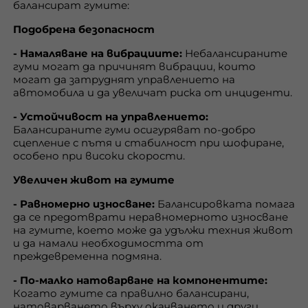
балансират гумите:
Подобрена безопасност
- Намаляване на вибрациите:
Небалансираните
гуми могат да причинят вибрации, които
могат да затруднят управлението на
автомобила и да увеличат риска от инциденти.
- Устойчивост на управлението:
Балансираните гуми осигуряват по-добро
сцепление с пътя и стабилност при шофиране,
особено при високи скорости.
Увеличен живот на гумите
- Равномерно износване:
Балансировката помага
да се предотврати неравномерното износване
на гумите, което може да удължи техния живот
и да намали необходимостта от
преждевременна подмяна.
- По-малко натоварване на компонентите:
Когато гумите са правилно балансирани,
натоварването върху окачването и други