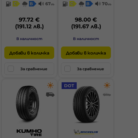
C
B
67
C
B
70
db
db
97.72 €
98.00 €
(191.12 лв.)
(191.67 лв.)
В наличност
В наличност
Добави в количка
Добави в количка
За сравнение
За сравнение
DOT