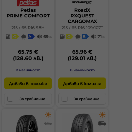
Petlas
RoadX
PRIME COMFORT
RXQUEST
CARGOMAX
215 / 65 R16 98H
215 / 65 R16 109/107T
C
A
69
C
B
71
db
db
65.75 €
65.96 €
(128.60 лв.)
(129.01 лв.)
В наличност
В наличност
Добави в количка
Добави в количка
За сравнение
За сравнение