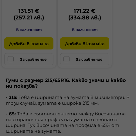
131.51 €
171.22 €
(257.21 лв.)
(334.88 лв.)
В наличност
В наличност
Добави в количка
Добави в количка
За сравнение
За сравнение
Гуми с размер 215/65R16. Какво значи и какво
ни показва?
- 215:
Това е ширината на гумата в милиметри. В
този случай, гумата е широка 215 мм.
- 65:
Това е съотношението между височината
на страничния профил на гумата и нейната
ширина. Тук височината на профила е 65% от
ширината на гумата.