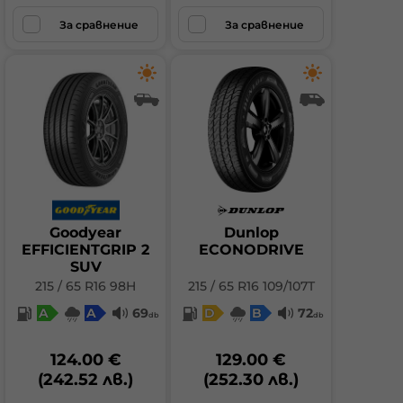
За сравнение
За сравнение
Goodyear
Dunlop
EFFICIENTGRIP 2
ECONODRIVE
SUV
215 / 65 R16 98H
215 / 65 R16 109/107T
A
A
69
D
B
72
db
db
124.00 €
129.00 €
(242.52 лв.)
(252.30 лв.)