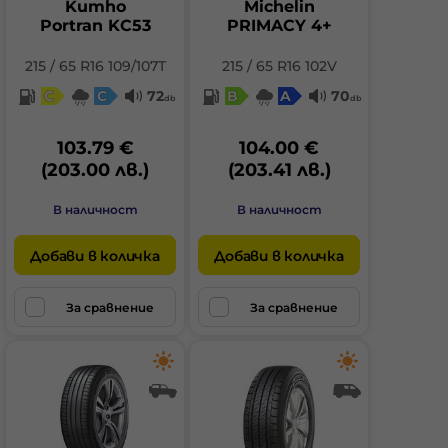
Kumho
Michelin
Portran KC53
PRIMACY 4+
215 / 65 R16 109/107T
215 / 65 R16 102V
C
C
72
B
A
70
db
db
103.79 €
104.00 €
(203.00 лв.)
(203.41 лв.)
В наличност
В наличност
Добави в количка
Добави в количка
За сравнение
За сравнение