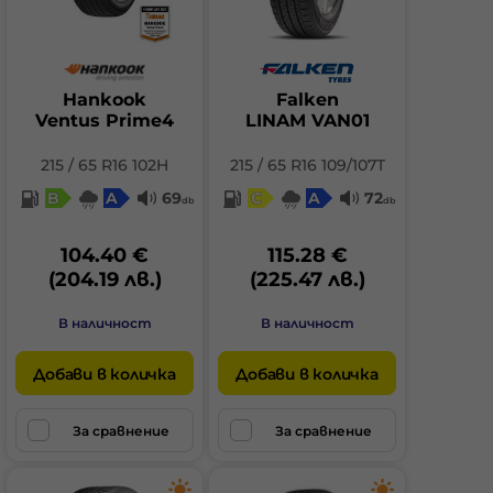
Hankook
Falken
Ventus Prime4
LINAM VAN01
215 / 65 R16 102H
215 / 65 R16 109/107T
B
A
69
C
A
72
db
db
104.40 €
115.28 €
(204.19 лв.)
(225.47 лв.)
В наличност
В наличност
Добави в количка
Добави в количка
За сравнение
За сравнение