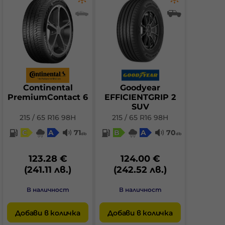
Continental
Goodyear
PremiumContact 6
EFFICIENTGRIP 2
SUV
215 / 65 R16 98H
215 / 65 R16 98H
C
A
71
B
A
70
db
db
123.28 €
124.00 €
(241.11 лв.)
(242.52 лв.)
В наличност
В наличност
Добави в количка
Добави в количка