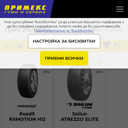
Ние използваме "бисквитки" за да улесним Вашето сърфиране и
да Ви покажем съдържание, което може да ви заинтересува.
Гуми
215/65R16
Ново търсене
Предпочитания за "бисквитки"
НАСТРОЙКА ЗА БИСКВИТКИ
Лято
ПРИЕМИ ВСИЧКИ
RoadX
Sailun
RXMOTION H12
ATREZZO ELITE