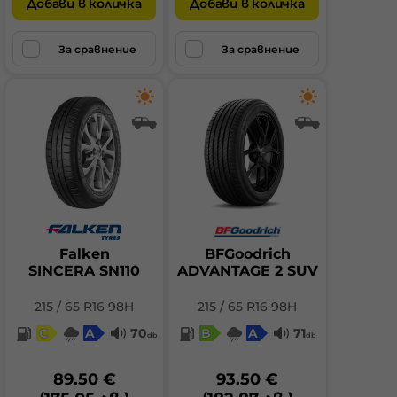
Добави в количка
Добави в количка
За сравнение
За сравнение
Falken
BFGoodrich
SINCERA SN110
ADVANTAGE 2 SUV
215 / 65 R16 98H
215 / 65 R16 98H
C
A
70
B
A
71
db
db
89.50 €
93.50 €