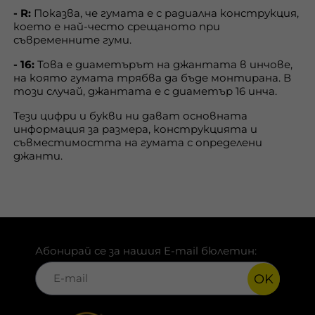
- R:
Показва, че гумата е с радиална конструкция,
което е най-често срещаното при
съвременните гуми.
- 16:
Това е диаметърът на джантата в инчове,
на която гумата трябва да бъде монтирана. В
този случай, джантата е с диаметър 16 инча.
Тези цифри и букви ни дават основната
информация за размера, конструкцията и
съвместимостта на гумата с определени
джанти.
Абонирай се за нашия E-mail бюлетин:
OK