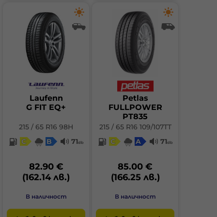
Laufenn
Petlas
G FIT EQ+
FULLPOWER
PT835
215 / 65 R16 98H
215 / 65 R16 109/107TT
C
B
71
C
A
71
db
db
82.90 €
85.00 €
(162.14 лв.)
(166.25 лв.)
В наличност
В наличност