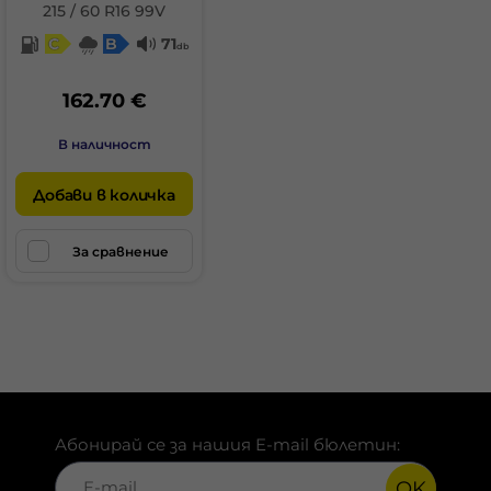
215 / 60 R16 99V
C
B
71
db
162.70 €
В наличност
Добави в количка
За сравнение
Абонирай се за нашия E-mail бюлетин:
OK