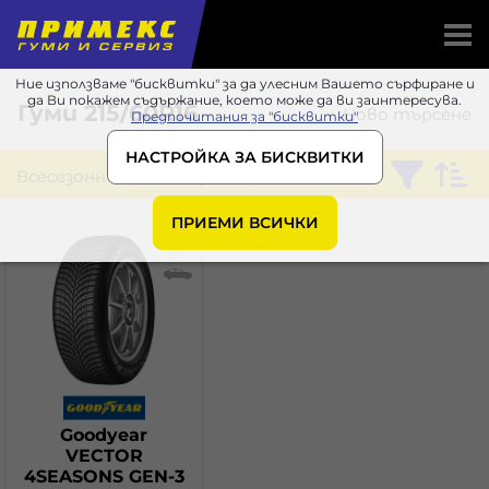
Ние използваме "бисквитки" за да улесним Вашето сърфиране и
да Ви покажем съдържание, което може да ви заинтересува.
Гуми
215/60R16
Ново търсене
Предпочитания за "бисквитки"
НАСТРОЙКА ЗА БИСКВИТКИ
Всесезонни
Goodyear
ПРИЕМИ ВСИЧКИ
Goodyear
VECTOR
4SEASONS GEN-3