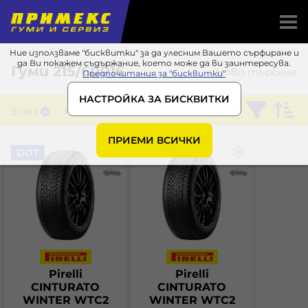
Ние използваме "бисквитки" за да улесним Вашето сърфиране и
да Ви покажем съдържание, което може да ви заинтересува.
Гуми
215/60R16
Ново търсене
Предпочитания за "бисквитки"
НАСТРОЙКА ЗА БИСКВИТКИ
Зима
Pirelli
ПРИЕМИ ВСИЧКИ
DOT
Pirelli
Pirelli
CINTURATO
CINTURATO
WINTER WTC2
WINTER WTC2