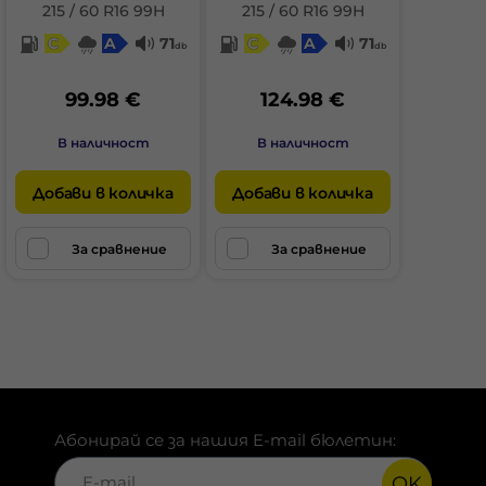
215 / 60 R16 99H
215 / 60 R16 99H
C
A
71
C
A
71
db
db
99.98 €
124.98 €
В наличност
В наличност
Добави в количка
Добави в количка
За сравнение
За сравнение
Абонирай се за нашия E-mail бюлетин:
OK