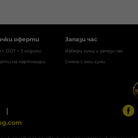
ички оферти
Запази час
и с DOT > 3 години
Избери гуми и запази час
рти на партньори
Смяна с мои гуми
3
bg.com