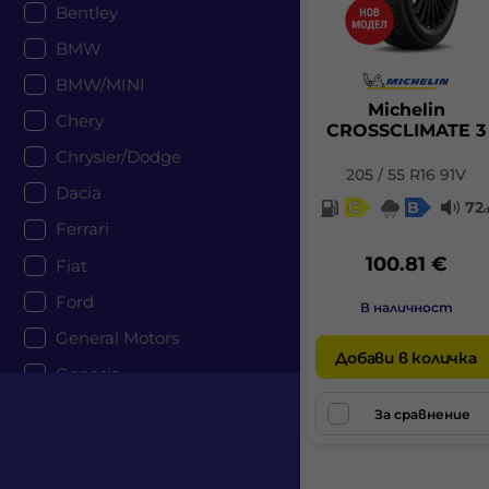
Bentley
BMW
BMW/MINI
Michelin
Chery
CROSSCLIMATE 3
Chrysler/Dodge
205 / 55 R16 91V
Dacia
C
B
72
Ferrari
100.81 €
Fiat
Ford
В наличност
General Motors
Добави в количка
Genesis
Honda
За сравнение
Hyundai
Jaguar