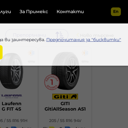
слуги
За Примекс
Контакти
En
Ново търсене
да ви заинтересува.
Предпочитания за "бисквитки"
Laufenn
GITI
G FIT 4S
GitiAllSeason AS1
5 / 55 R16 91H
205 / 55 R16 94V