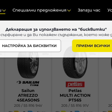
и
Специални предложения
Запази час
У
Декларация за използването на "бисквитки"
 сърфиране и да Ви покажем съдържание, което може 
НАСТРОЙКА ЗА БИСКВИТКИ
ПРИЕМИ ВСИЧКИ
Sailun
Petlas
ATREZZO
MULTI ACTION
4SEASONS
PT565
205 / 55 R16 94V
205 / 55 R16 91V
20