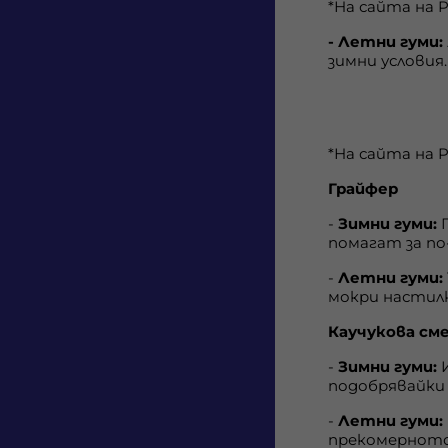
*На сайта на P
Polestar
- Летни гуми:
Porsche
зимни условия
Renault
Rivian
Skoda
*На сайта на P
Tesla
Грайфер
Toyota
-
Зимни гуми:
Г
Volkswagen
помагат за по
Volvo
-
Летни гуми:
мокри настил
Каучукова см
-
Зимни гуми:
И
подобрявайки
-
Летни гуми:
прекомерното 