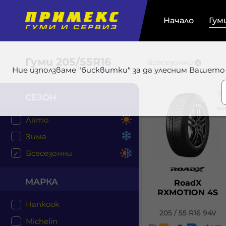
Начало
Гум
Гуми
205/55R16
Всесезонни
Ние използваме "бисквитки" за да улесним Вашето
СЕЗОН
Лято
Зима
Всесезонни
МАРКА
RoadX
RXMOTION 4S
Hankook
205 / 55 R16 94V
Michelin