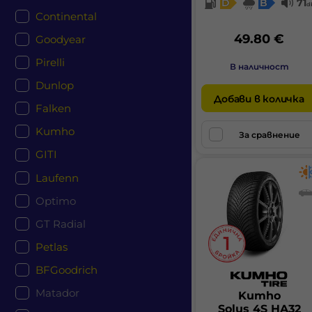
D
B
71
d
Continental
49.80 €
Goodyear
Pirelli
В наличност
Dunlop
Добави в количка
Falken
Kumho
За сравнение
GITI
Laufenn
Optimo
GT Radial
Petlas
BFGoodrich
Matador
Kumho
Solus 4S HA32