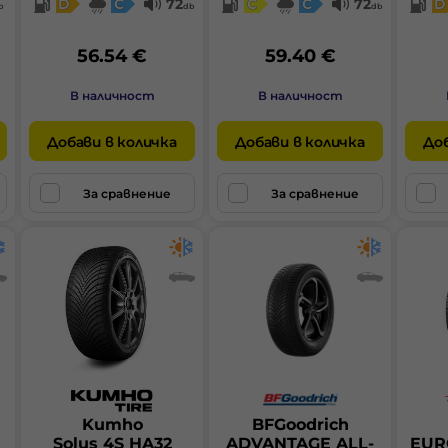
D
C
72
C
C
72
D
b
db
db
56.54 €
59.40 €
В наличност
В наличност
Добави в количка
Добави в количка
Доб
За сравнение
За сравнение
Kumho
BFGoodrich
Solus 4S HA32
ADVANTAGE ALL-
EUR