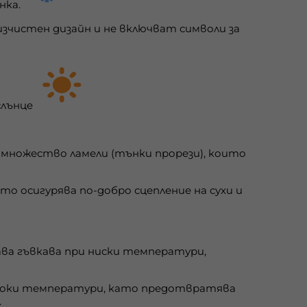
инка.
зчистен дизайн и не включват символи за
слънцe
с множество ламели (тънки прорези), които
то осигурява по-добро сцепление на сухи и
ава гъвкава при ниски температури,
исоки температури, като предотвратява
.