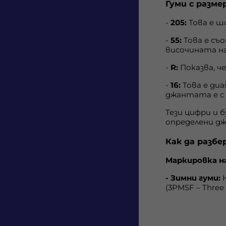
Гуми с размер
Jaguar/Land Rover
-
205:
Това е ш
Lamborghini
-
55:
Това е съ
Land Rover
височината на
Lexus
-
R:
Показва, ч
Li Auto
-
16:
Това е ди
джантата е с 
Lotus
Тези цифри и 
Maserati
определени д
McLaren
Как да разбе
Mercedes/Benz
Маркировка н
NIO
- Зимни гуми:
Н
Nissan
(3PMSF – Three
Pagani
Peugeot