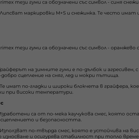
rimex тези гуми са обозначени със символ - синя снеж
Липсват маркировки M+S и снежинка. Те често имат и
.
rimex тези гуми са обозначени със символ - оранжево 
райферът на зимните гуми е по-дълбок и агресивен, 
-добро сцепление на сняг, лед и мокри пътища.
Те имат по-гладки и широки блокчета в грайфера, кое
ки при високи температури.
ес
зработени са от по-мека каучукова смес, която ост
 сцеплението и безопасността.
Използват по-твърда смес, която е устойчива на в
износване и осигурява стабилност при топло време