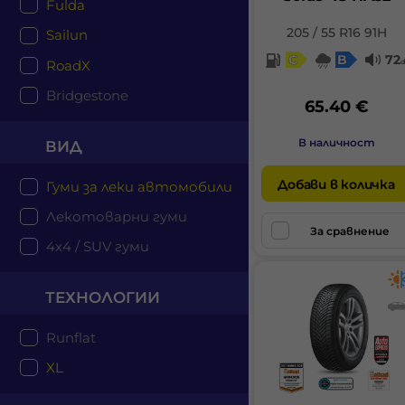
Fulda
205 / 55 R16 91H
Sailun
C
B
72
RoadX
Bridgestone
65.40 €
В наличност
ВИД
Добави в количка
Гуми за леки автомобили
Лекотоварни гуми
За сравнение
4x4 / SUV гуми
ТЕХНОЛОГИИ
Runflat
XL