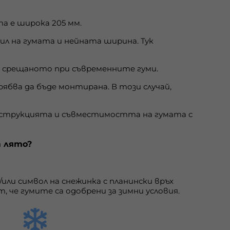
а е широка 205 мм.
л на гумата и нейната ширина. Тук
то срещаното при съвременните гуми.
бва да бъде монтирана. В този случай,
онструкцията и съвместимостта на гумата с
а лято?
или символ на снежинка с планински връх
т, че гумите са одобрени за зимни условия.