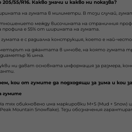
 205/55/R16. Какво значи и какво ни показва?
ирината на гумата в милиметри. В този случай, гумат
отношението между височината на страничния профи
 профила е 55% от ширината на гумата.
е гумата е с радиална конструкция, което е най-чес
аметърът на джантата в инчове, на която гумата тря
диаметър 16 инча.
букви ни дават основната информация за размера, к
жанти.
рем, кои от гумите да подходящи за зима и кои з
а гумите
а тях обикновено има маркировки M+S (Mud + Snow) и/
 Peak Mountain Snowflake). Тези обозначения гарантира