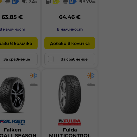
B
72
C
B
70
db
db
63.85 €
64.46 €
В наличност
В наличност
ави в количка
Добави в количка
За сравнение
За сравнение
Falken
Fulda
OALL SEASON
MULTICONTROL