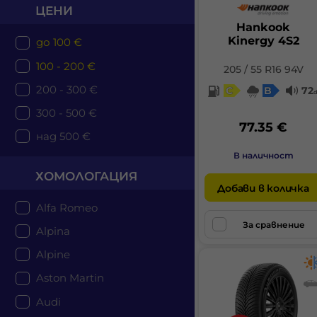
ЦЕНИ
Hankook
Kinergy 4S2
до 100 €
100 - 200 €
205 / 55 R16 94V
200 - 300 €
C
B
72
300 - 500 €
77.35 €
над 500 €
В наличност
ХОМОЛОГАЦИЯ
Добави в количка
Alfa Romeo
За сравнение
Alpina
Alpine
Aston Martin
Audi