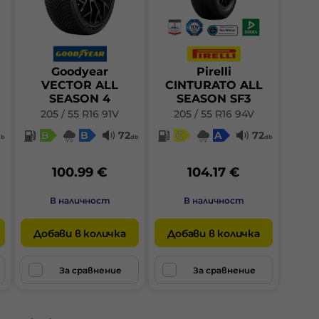
Goodyear
Pirelli
VECTOR ALL
CINTURATO ALL
SEASON 4
SEASON SF3
205 / 55 R16 91V
205 / 55 R16 94V
B
B
72
C
A
72
db
db
db
100.99 €
104.17 €
В наличност
В наличност
Добави в количка
Добави в количка
За сравнение
За сравнение