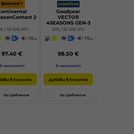
ontinental
Goodyear
easonContact 2
VECTOR
4SEASONS GEN-3
5 / 55 R16 91V
205 / 55 R16 91V
B
70
C
B
70
db
db
97.40 €
98.50 €
В наличност
В наличност
ави в количка
Добави в количка
За сравнение
За сравнение