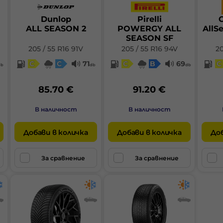
Dunlop
Pirelli
C
ALL SEASON 2
POWERGY ALL
AllS
SEASON SF
205 / 55 R16 91V
205 / 55 R16 94V
20
C
C
71
C
B
69
C
db
db
db
85.70 €
91.20 €
В наличност
В наличност
Добави в количка
Добави в количка
Доб
За сравнение
За сравнение