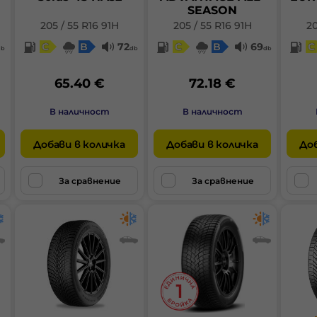
SEASON
205 / 55 R16 91H
205 / 55 R16 91H
20
C
B
72
C
B
69
C
db
db
db
65.40 €
72.18 €
В наличност
В наличност
Добави в количка
Добави в количка
Доб
За сравнение
За сравнение