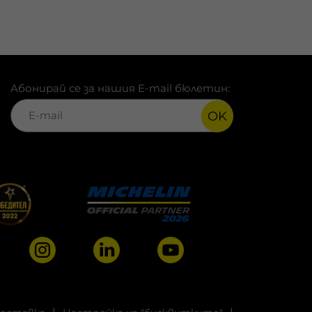
Абонирай се за нашия E-mail бюлетин:
OK