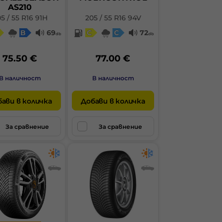
AS210
5 / 55 R16 91H
205 / 55 R16 94V
B
69
C
C
72
db
db
75.50 €
77.00 €
В наличност
В наличност
ави в количка
Добави в количка
За сравнение
За сравнение