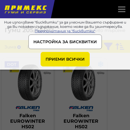
Ние използваме "бисквитки" за да улесним Вашето сърфиране и
да Ви покажем съдържание, което може да ви заинтересува.
Гуми
205/45R17
Ново търсене
Предпочитания за "бисквитки"
НАСТРОЙКА ЗА БИСКВИТКИ
Зима
Falken
ПРИЕМИ ВСИЧКИ
DOT
Falken
Falken
EUROWINTER
EUROWINTER
HS02
HS02