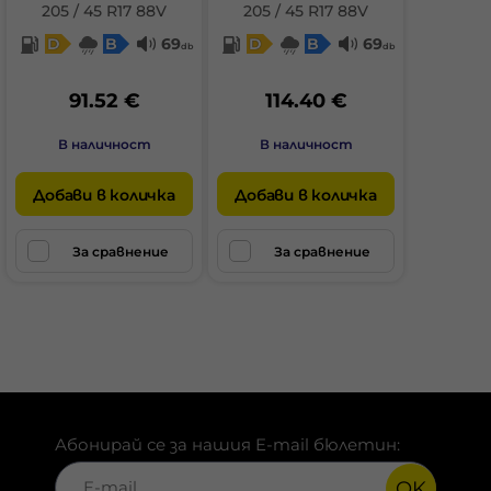
205 / 45 R17 88V
205 / 45 R17 88V
D
B
69
D
B
69
db
db
91.52 €
114.40 €
В наличност
В наличност
Добави в количка
Добави в количка
За сравнение
За сравнение
Абонирай се за нашия E-mail бюлетин:
OK