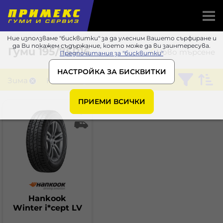
Ние използваме "бисквитки" за да улесним Вашето сърфиране и
да Ви покажем съдържание, което може да ви заинтересува.
Гуми
195/75R16
Ново търсене
Предпочитания за "бисквитки"
НАСТРОЙКА ЗА БИСКВИТКИ
Зима
Hankook
ПРИЕМИ ВСИЧКИ
Hankook
Winter i*cept LV