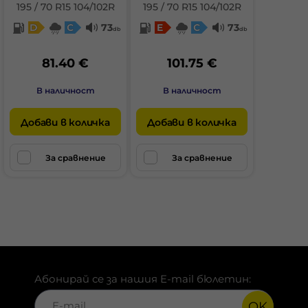
195 / 70 R15 104/102R
195 / 70 R15 104/102R
D
C
73
E
C
73
db
db
81.40 €
101.75 €
В наличност
В наличност
Добави в количка
Добави в количка
За сравнение
За сравнение
Абонирай се за нашия E-mail бюлетин:
OK