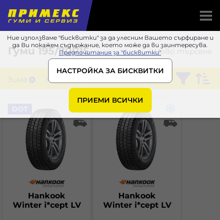
Ние използваме "бисквитки" за да улесним Вашето сърфиране и
да Ви покажем съдържание, което може да ви заинтересува.
Гуми
195/70R15
Ново търсене
Предпочитания за "бисквитки"
НАСТРОЙКА ЗА БИСКВИТКИ
Зима
Hankook
ПРИЕМИ ВСИЧКИ
DOT
Hankook
Hankook
Winter i*cept LV
Winter i*cept LV