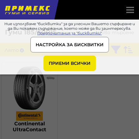
Ние използваме "бисквитки" за да улесним Вашето сърфиране и
да Ви покажем съдържание, което може да ви заинтересува.
Гуми
185/60R15
Ново търсене
Предпочитания за "бисквитки"
НАСТРОЙКА ЗА БИСКВИТКИ
Лято
Continental
ПРИЕМИ ВСИЧКИ
Continental
UltraContact