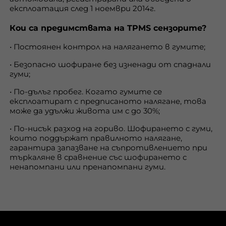
експлоатация след 1 ноември 2014г.
Кои са предимствата на TPMS сензорите?
• Постоянен контрол на налягането в гумите;
• Безопасно шофиране без изненади от спаднали
гуми;
• По-дълъг пробег. Когато гумите се
експлоатират с предписаното налягане, това
може да удължи живота им с до 30%;
• По-нисък разход на гориво. Шофирането с гуми,
които поддържат правилното налягане,
гарантира запазване на съпротивлението при
търкаляне в сравнение със шофирането с
ненапомпани или пренапомпани гуми.