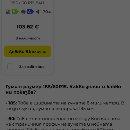
185 / 60 R15 84H
B
A
70
db
103.62 €
В наличност
Добави в количка
За сравнение
Гуми с размер 185/60R15. Какво значи и какво
ни показва?
- 185:
Това е ширината на гумата в милиметри. В
този случай, гумата е широка 185 мм.
- 60:
Това е съотношението между височината
на страничния профил на гумата и нейната
ширина. Тук височината на профила е 60% от