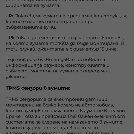
ширината на гумата.
- R:
Показва, че гумата е с радиална конструкция,
което е най-често срещаното при
съвременните гуми.
- 15:
Това е диаметърът на джантата в инчове,
на която гумата трябва да бъде монтирана. В
този случай, джантата е с диаметър 15 инча.
Тези цифри и букви ни дават основната
информация за размера, конструкцията и
съвместимостта на гумата с определени
джанти.
TPMS сензори в гумите:
TPMS сензорите са електронни датчици,
монтирани на всяко колело на автомобила,
които измерват налягането в гумите в реално
време. Това ги превръща във важен елемент от
системата за следене на налягането в гумите,
която е задължителна за всички леки
автомобили, регистрирани или въведени в