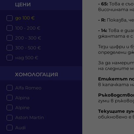
- 65:
Това е съ
ЦЕНИ
височината на
до 100 €
- R:
Показва, ч
100 - 200 €
- 14:
Това е ди
джантата е с 
200 - 300 €
Тези цифри и 
300 - 500 €
определени д
над 500 €
За да намери
на следните м
ХОМОЛОГАЦИЯ
Етикетът по
в капачката н
Alfa Romeo
Ръководствот
Alpina
гуми в ръков
Alpine
Текущите гум
обикновено е 
Aston Martin
Audi