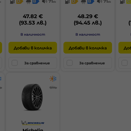
D
B
71
D
B
71
C
b
db
db
47.82 €
48.29 €
(93.53 лв.)
(94.45 лв.)
(
В наличност
В наличност
Добави в количка
Добави в количка
Доб
За сравнение
За сравнение
Michelin