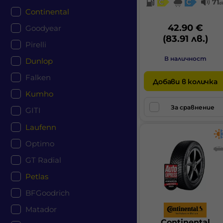
C
C
71
d
Continental
42.90 €
Goodyear
(83.91 лв.)
Pirelli
В наличност
Dunlop
Falken
Добави в количка
Kumho
За сравнение
GITI
Laufenn
Optimo
GT Radial
Petlas
BFGoodrich
Matador
Continental