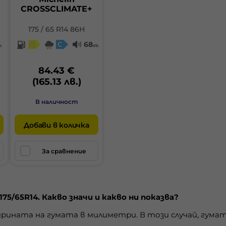
CROSSCLIMATE+
175 / 65 R14 86H
C
C
68
b
db
84.43 €
(165.13 лв.)
В наличност
Добави в количка
За сравнение
175/65R14. Какво значи и какво ни показва?
рината на гумата в милиметри. В този случай, гумата