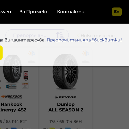
слуги
За Примекс
Контакти
En
Ново търсене
да ви заинтересува.
Предпочитания за "бисквитки"
Hankook
Dunlop
inergy 4S2
ALL SEASON 2
5 / 65 R14 82T
175 / 65 R14 86H