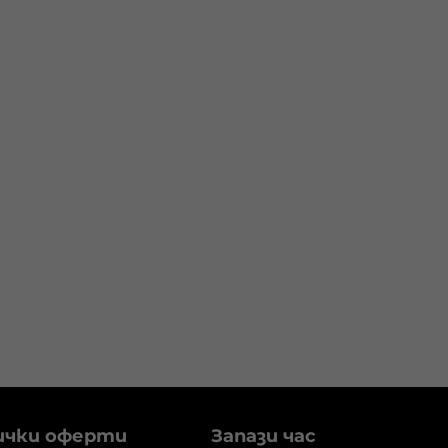
ички оферти
Запази час