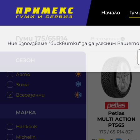
Начало
Гум
Гуми
175/65R14
Всесезонни
Ние използваме "бисквитки" за да улесним Вашето
СЕЗОН
Лято
Зима
Всесезонни
МАРКА
Petlas
MULTI ACTION
PT565
Hankook
175 / 65 R14 82T
Michelin