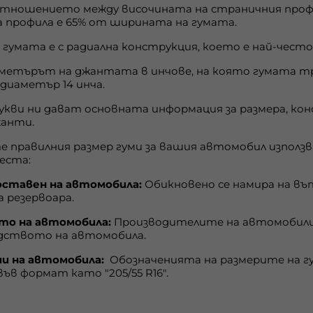
отношението между височината на страничния профи
 профила е 65% от ширината на гумата.
е гумата е с радиална конструкция, което е най-чес
аметърът на джантата в инчове, на която гумата тря
диаметър 14 инча.
букви ни дават основната информация за размера, к
жанти.
те правилния размер гуми за вашия автомобил изпол
еста:
ставен на автомобила:
Обикновено се намира на в
а резервоара.
о на автомобила:
Производителите на автомобили
одството на автомобила.
и на автомобила:
Обозначенията на размерите на гу
във формат като "205/55 R16".