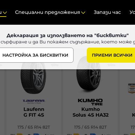
и
Специални предложения
Запази час
У
Декларация за използването на "бисквитки"
 сърфиране и да Ви покажем съдържание, което може 
НАСТРОЙКА ЗА БИСКВИТКИ
ПРИЕМИ ВСИЧКИ
Laufenn
Kumho
G FIT 4S
Solus 4S HA32
K
175 / 65 R14 82T
175 / 65 R14 82T
17