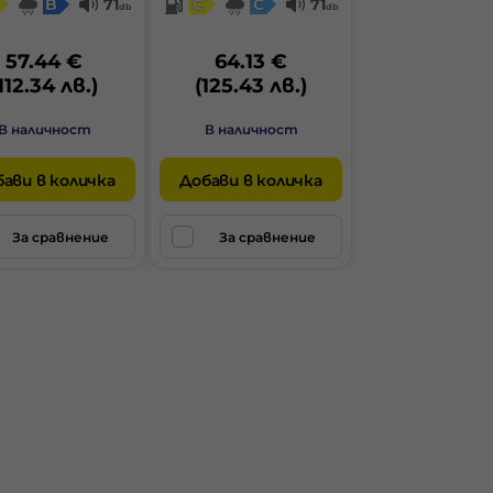
B
71
C
C
71
db
db
57.44 €
64.13 €
112.34 лв.)
(125.43 лв.)
В наличност
В наличност
ави в количка
Добави в количка
За сравнение
За сравнение