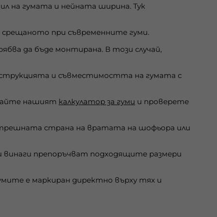
л на гумата и нейната ширина. Тук
то срещаното при съвременните гуми.
бва да бъде монтирана. В този случай,
онструкцията и съвместимостта на гумата с
звайте нашият
калкулатор за гуми
и проверете
ътрешната страна на вратата на шофьора или
 винаги препоръчват подходящите размери
мите е маркиран директно върху тях и