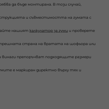
бва да бъде монтирана. В този случай,
онструкцията и съвместимостта на гумата с
звайте нашият
калкулатор за гуми
и проверете
ътрешната страна на вратата на шофьора или
 винаги препоръчват подходящите размери
мите е маркиран директно върху тях и