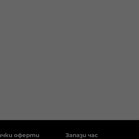
ички оферти
Запази час