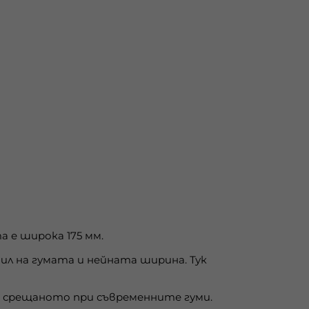
 е широка 175 мм.
л на гумата и нейната ширина. Тук
то срещаното при съвременните гуми.