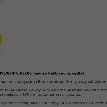
db
175/65R14. Какво значи и какво ни показва?
рината на гумата в милиметри. В този случай, гумата
отношението между височината на страничния профи
 профила е 65% от ширината на гумата.
е гумата е с радиална конструкция, което е най-чес