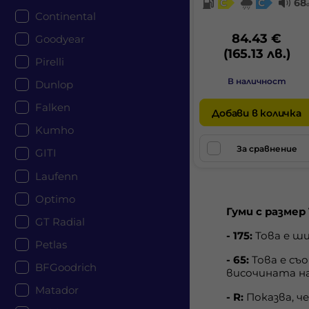
C
C
68
Continental
84.43 €
Goodyear
(165.13 лв.)
Pirelli
В наличност
Dunlop
Falken
Добави в количка
Kumho
За сравнение
GITI
Laufenn
Optimo
Гуми с размер 
GT Radial
- 175:
Това е ши
Petlas
- 65:
Това е съ
BFGoodrich
височината на
Matador
- R:
Показва, ч