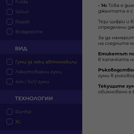
Fulda
- 14:
Това е ди
джантата е с 
Sailun
Тези цифри и 
RoadX
определени д
Bridgestone
За да намери
на следните м
ВИД
Етикетът по
в капачката н
Гуми за леки автомобили
Ръководствот
Лекотоварни гуми
гуми в ръков
4x4 / SUV гуми
Текущите гум
обикновено е 
ТЕХНОЛОГИИ
Runflat
XL