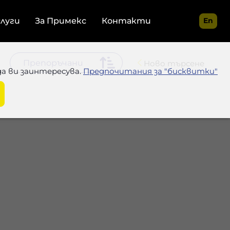
слуги
За Примекс
Контакти
En
Ново търсене
да ви заинтересува.
Предпочитания за "бисквитки"