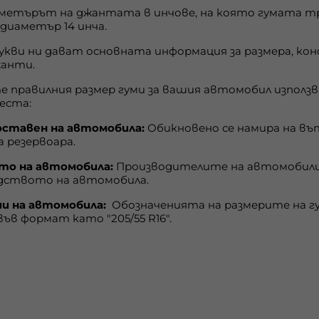
аметърът на джантата в инчове, на която гумата тря
диаметър 14 инча.
букви ни дават основната информация за размера, к
жанти.
те правилния размер гуми за вашия автомобил изпол
еста:
ставен на автомобила:
Обикновено се намира на в
а резервоара.
о на автомобила:
Производителите на автомобили
одството на автомобила.
и на автомобила:
Обозначенията на размерите на гу
във формат като "205/55 R16".