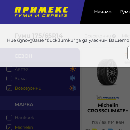
Начало
Гум
Гуми
175/65R14
Всесезонни
Mic
Ние използваме "бисквитки" за да улесним Вашето
СЕЗОН
Лято
Зима
Всесезонни
МАРКА
Michelin
CROSSCLIMATE+
Hankook
175 / 65 R14 86H
Michelin