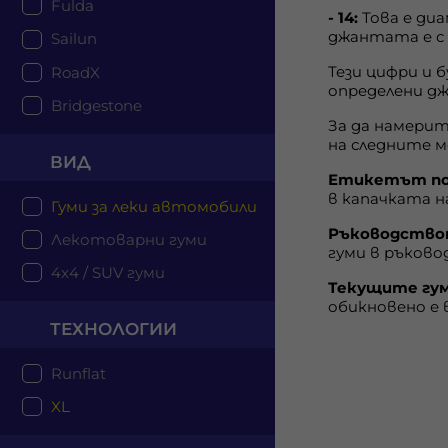
Fulda
- 14:
Това е ди
джантата е с 
Sailun
Тези цифри и 
RoadX
определени д
Bridgestone
За да намери
на следните м
ВИД
Етикетът по
в капачката н
Гуми за леки автомобили
Ръководствот
Лекотоварни гуми
гуми в ръков
4x4 / SUV гуми
Текущите гум
обикновено е 
ТЕХНОЛОГИИ
Runflat
XL