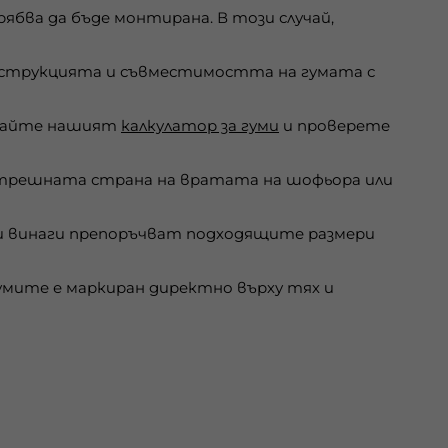
бва да бъде монтирана. В този случай,
онструкцията и съвместимостта на гумата с
звайте нашият
калкулатор за гуми
и проверете
ътрешната страна на вратата на шофьора или
 винаги препоръчват подходящите размери
мите е маркиран директно върху тях и