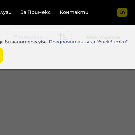
слуги
За Примекс
Контакти
En
Ново търсене
да ви заинтересува.
Предпочитания за "бисквитки"