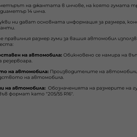
аметърът на джантата в инчове, на която гумата тря
диаметър 14 инча.
букви ни дават основната информация за размера, к
жанти.
те правилния размер гуми за вашия автомобил изпол
еста:
ставен на автомобила:
Обикновено се намира на в
а резервоара.
о на автомобила:
Производителите на автомобили
одството на автомобила.
и на автомобила:
Обозначенията на размерите на гу
във формат като "205/55 R16".