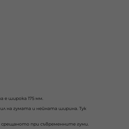
 е широка 175 мм.
л на гумата и нейната ширина. Тук
то срещаното при съвременните гуми.