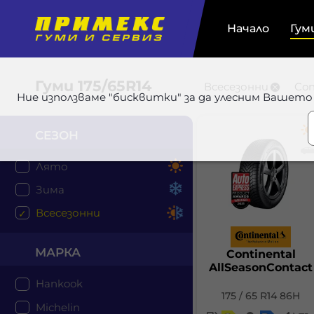
Начало
Гум
Гуми
175/65R14
Всесезонни
Con
Ние използваме "бисквитки" за да улесним Вашето
СЕЗОН
Лято
Зима
Всесезонни
МАРКА
Continental
AllSeasonContact
Hankook
175 / 65 R14 86H
Michelin