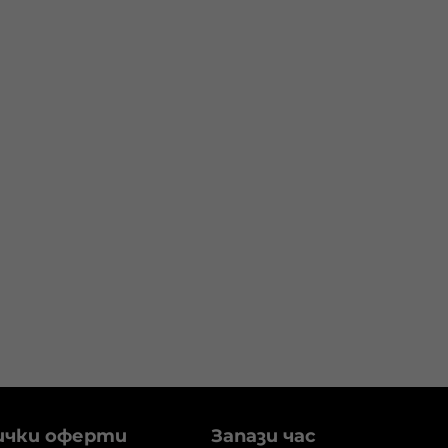
ички оферти
Запази час