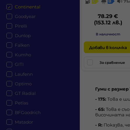
C
B
71
d
Continental
78.29 €
Goodyear
(153.12 лв.)
Pirelli
В наличност
Dunlop
Falken
Добави в количка
Kumho
За сравнение
GITI
Laufenn
Optimo
Гуми с размер 
GT Radial
- 175:
Това е ши
Petlas
- 65:
Това е съ
BFGoodrich
височината на
Matador
- R:
Показва, ч