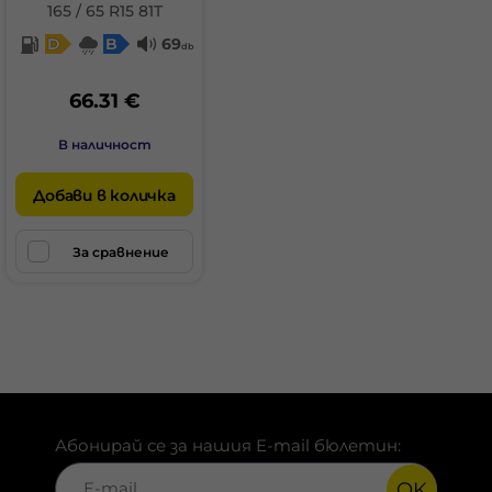
165 / 65 R15 81T
D
B
69
db
66.31 €
В наличност
Добави в количка
За сравнение
Абонирай се за нашия E-mail бюлетин:
OK