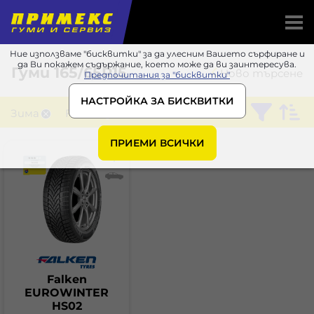
Ние използваме "бисквитки" за да улесним Вашето сърфиране и
да Ви покажем съдържание, което може да ви заинтересува.
Гуми
165/65R15
Ново търсене
Предпочитания за "бисквитки"
НАСТРОЙКА ЗА БИСКВИТКИ
Зима
Falken
ПРИЕМИ ВСИЧКИ
Falken
EUROWINTER
HS02