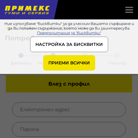
Ние използваме "бисквитки" за да улесним Вашето сърфиране и
Запази час
Потребител
да Ви покажем съдържание, което може да ви заинтересува.
Предпочитания за "бисквитки"
Потребителски данни
НАСТРОЙКА ЗА БИСКВИТКИ
ПРИЕМИ ВСИЧКИ
Детайли
Потребител
Данни
Преглед
Влез с профил