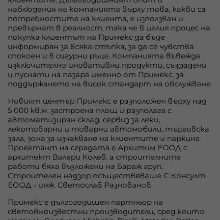
наблюдения на компанията върху това, какви са
потребностите на клиента, е използван и
превърнат в реалност, така че в целия процес на
покупка клиентът на Примекс да бъде
информиран за всяка стъпка, за да се чувства
спокоен и в сигурни ръце. Компанията въвежда
изключително иновативни продукти, създадени
и пуснати на пазара именно от Примекс, за
поддържането на висок стандарт на обслужване.
Новият център Примекс е разположен върху над
5 000 кв.м. застроена площ и разполага с
автоматизиран склад, сервиз за леки,
лекотоварни и товарни автомобили, търговска
зала, зона за изчакване на клиентите и паркинг.
Проектант на сградата е Архитим ЕООД с
архитект Валери Колев, а строителните
работи бяха възложени на Бараж груп.
Строителен надзор осъществяваше С Консулт
ЕООД - инж. Светослав Разнованов.
Примекс е дългогодишен партньор на
световноизвестни производители, сред които