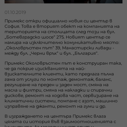
01.10.2019
Примекс откри официално новия си център в
София. Това е вторият обект на компанията на
територията на столицата след този на бул.
„Ботевградско шосе“ 275. Новият център се
намира на изключително комуникативно място:
„Околовръстен път“ 39, Манастирски ливади -
между бул. „Черни връх“ и бул. „България“.
Примекс Околовръстен път е конструиран така,
че да покрие изискванията на най-
взискателните клиенти, като предлага пълна
гама от услуги по монтаж, демонтаж, баланс,
регулиране на преден и заден мост, смяна на
масла и филтри, смяна на накладки и спирачни
дискове, ремонт на ходова част, сервизиране на
климатични системи, помпане с азот, машинно
изправяне на джанти, ремонт на гуми и др.
В изграждането на центъра Примекс влага
цялата си история във взаимоотношенията с
клиентите. Дългогодишният опит и