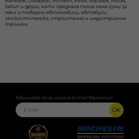
Hankook, Goodyear, Michelin, Pirelli, Matador, Petlas,
Sailun и други, като предлага пълна гама гуми за
леки и товарни автомобили, автобуси,
селскостопанска, строителна и индустриална
техника.
Абонирай се за нашия E-mail бюлетин:
OK