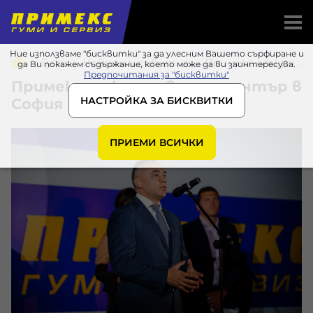
Ние използваме "бисквитки" за да улесним Вашето сърфиране и
Гуми
Новини и събития
Примекс откри новия си център в София
да Ви покажем съдържание, което може да ви заинтересува.
Предпочитания за "бисквитки"
Примекс откри новия си център в
НАСТРОЙКА ЗА БИСКВИТКИ
София
ПРИЕМИ ВСИЧКИ