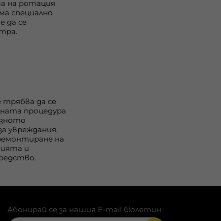
ма на ротация
ма специално
е да се
етра.
трябва да се
ната процедура
озното
за увреждания,
 ремонтиране на
нията и
редство.
Абонирай се за нашия E-mail бюлетин: