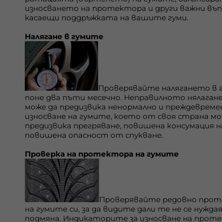
износването на протектора и други важни въп
касаещи поддръжката на вашите гуми.
Налягане в гумите
Проверявайте налягането в 
поне два пъти месечно. Неправилното нялаган
може да предизвика ненормално и преждевреме
износване на гумите, което от своя страна мо
предизвика прегряване, повишена консумация н
повишена опасност от спукване.
Проверка на протектора на гумите
Проверявайте редовно про
на гумите си, за да видите дали те не се нужд
подмяна. Индикаторите за износване на проте