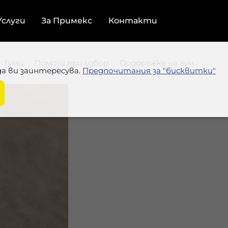
Услуги
За Примекс
Контакти
Гуми
Помощ при избор
Поддръжка на гумите
да ви заинтересува.
Предпочитания за "бисквитки"