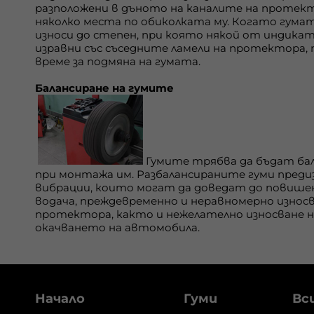
разположени в дъното на каналите на протек
няколко места по обиколката му. Когато гумат
износи до степен, при която някой от индика
изравни със съседните ламели на протектора, 
време за подмяна на гумата.
Балансиране на гумите
Гумите трябва да бъдат ба
при монтажа им. Разбалансираните гуми пред
вибрации, които могат да доведат до повишен
водача, преждевременно и неравномерно износв
протектора, както и нежелателно износване н
окачването на автомобила.
Начало
Гуми
Вс