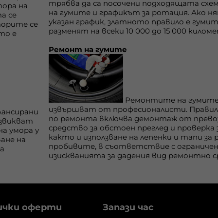
трябва да са посочени подходящата схе
тора на
на гумите и графикът за ротация. Ако ня
а се
указан график, златното правило е гумит
торите се
разменят на всеки 10 000 до 15 000 килом
то е
Ремонт на гумите
Ремонтите на гумите 
извършват от професионалисти. Правил
лансирани
по ремонта включва демонтаж от прев
извикват
средство за обстоен преглед и проверка 
а умора у
както и използване на лепенки и тапи за
ане на
пробивите, в съответствие с ограниче
а
изискванията за дадения вид ремонтно с
ички оферти
Запази час