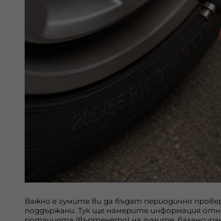
Важно е гумите ви да бъдат периодично прове
поддържани. Тук ще намерите информация отн
ротацията (въртенето) на гумите, балансира