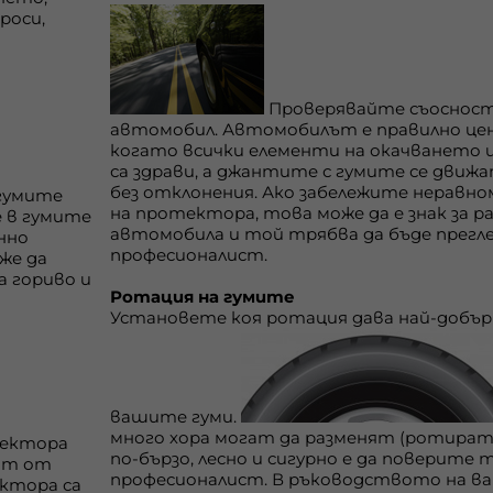
роси,
Проверявайте съоснос
автомобил. Автомобилът е правилно це
когато всички елементи на окачването 
са здрави, а джантите с гумите се движа
без отклонения. Ако забележите неравно
гумите
на протектора, това може да е знак за р
е в гумите
автомобила и той трябва да бъде прегл
нно
професионалист.
же да
а гориво и
Ротация на гумите
Установете коя ротация дава най-добър
вашите гуми.
много хора могат да разменят (ротират)
тектора
по-бързо, лесно и сигурно е да поверите 
аят от
професионалист. В ръководството на в
ктора са