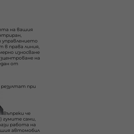
тта на вашия
нтриран,
и управлението
т в права линия,
мерно износване
азцентроване на
едан от
 резултат при
Въпреки че
 гумите сами,
тази работа на
ашия автомобил