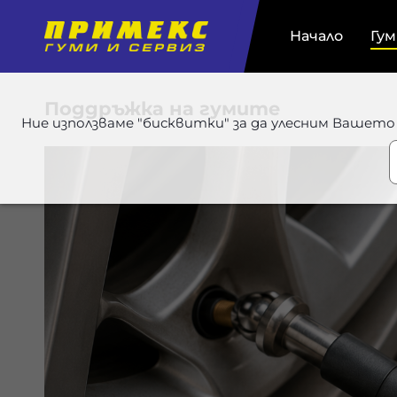
Начало
Гу
Поддръжка на гумите
Ние използваме "бисквитки" за да улесним Вашето