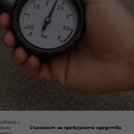
рявани и
осно
Съосност на превозното средство
нето,