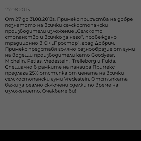
27.08.2013
От 27 до 31.08.2013г. Примекс присъства на добре
познатото на всички селскостопански
производители изложение „Селското
стопанство и всичко за него“, провеждано
традицонно в СК „Простор“, град Добрич.
Примекс представя голямо разнообразие от гуми
на водещи производители като Good
y
ear,
Michelin, Petlas, Vredestein, Trelleborg и Fulda.
Специално в рамките на панаира Примекс
предлага 25% отстъпка от цената на всички
селскостопански гуми
Vredestein
. Отстъпката
важи за реално сключени сделки по време на
изложението. Очакваме ви!