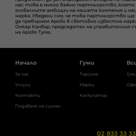
нас това е много важно партньорство, което
глобалните амбиции на нашата компания и н
марка. Убедени сме, че това партньорство ще
да превърнем
Apollo
в световно известна марка
Онкар Канвар, председател на управителния 
на
Apollo Tyres.
Начало
Гуми
Вс
За нас
Търсене
Гум
Услуги
Марки
Офе
Контакти
Калкулатор
Подаване на сигнал
02 833 33 3