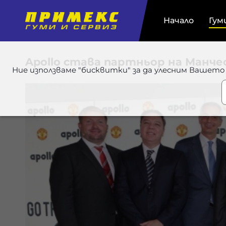
Начало
Гум
Apollo става партньор на Ман
Ние използваме "бисквитки" за да улесним Вашето