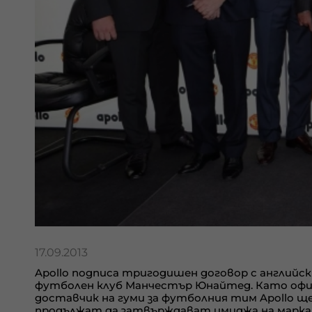
17.09.2013
Apollo
подписа тригодишен договор с английск
футболен клуб Манчестър Юнайтед. Като офи
доставчик на гуми за футболния тим
Apollo
щ
продължат да затвърждават имиджа на маркат