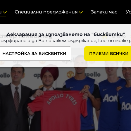
и
Специални предложения
Запази час
У
Декларация за използването на "бисквитки"
честър Юнайтед
Начало
 сърфиране и да Ви покажем съдържание, което може 
НАСТРОЙКА ЗА БИСКВИТКИ
ПРИЕМИ ВСИЧКИ