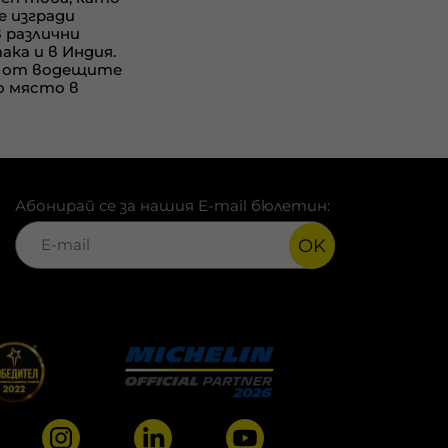
е изгради
 различни
ка и в Индия.
н от водещите
о място в
Абонирай се за нашия E-mail бюлетин:
OK