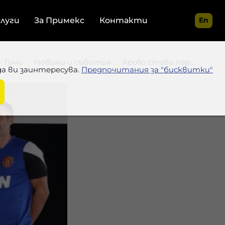
слуги
За Примекс
Контакти
En
Гуми
Новини и събития
Apollo става партньор на Манчестър Юнайтед
да ви заинтересува.
Предпочитания за "бисквитки"