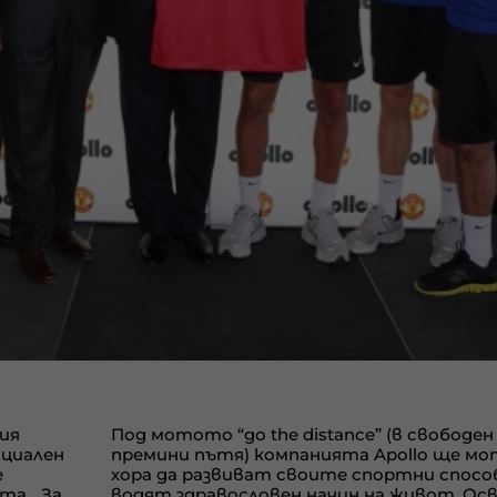
ия
Под мотото
“go the distance” (
в свободен
циален
премини пътя
)
компанията
Apollo
ще мо
е
хора да развиват своите спортни спосо
а. „За
водят здравословен начин на живот. Ос