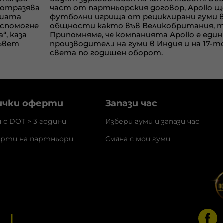
 отразява
част от партньорския договор,
Apollo
щ
ашата
футболни игрища от рециклирани гуми в
 спомогне
общности както във Великобритания, та
“, каза
Припомняме, че компанията
Apollo
е еди
съвет
производители на гуми в Индия и на 17-т
света по годишен оборот.
ички оферти
Запази час
и с DOT > 3 години
Избери гуми и запази час
рти на партньори
Смяна с мои гуми
3