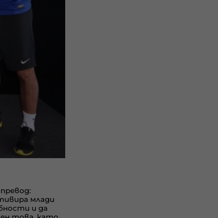
 превод:
тивира млади
бности и да
вен това, като