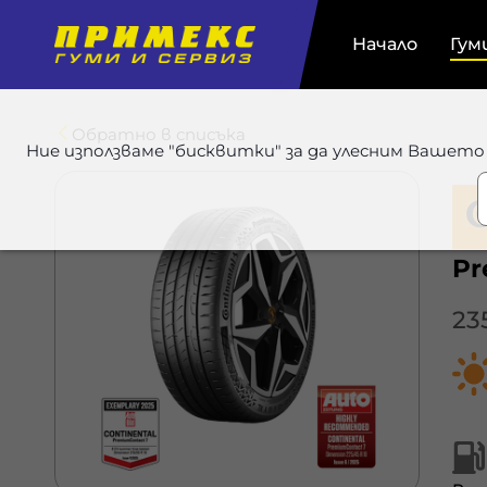
Начало
Гум
Обратно в списъка
Ние използваме "бисквитки" за да улесним Вашето
Pr
23