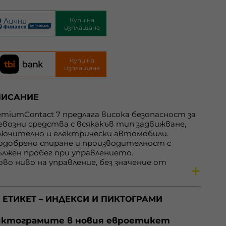
Купи на
изплащане
Купи на
изплащане
ПИСАНИЕ
emiumContact 7 предлага висока безопасност за
евозни средства с всякакъв тип задвижване,
лючително и електрически автомобили.
подобрено спиране и производителност с
ължен пробег при управлението.
ново ниво на управление, без значение от
теорологичните условия
аптивна Шарка
 ЕТИКЕТ – ИНДЕКСИ И ПИКТОГРАМИ
ловията на пътя могат да се променят много
рзо по време на вашето пътуване, затова
берете гума, на която можете да разчитате на
ктограмите в новия евроетикет