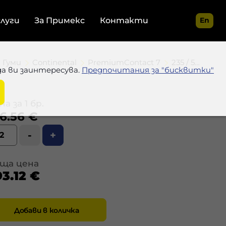
слуги
За Примекс
Контакти
En
Гуми
Continental
PremiumContact 7
235 / 55 R18 100V
да ви заинтересува.
Предпочитания за "бисквитки"
а за 1 бр.
6.56 €
-
+
ща цена
93.12 €
Добави в количка