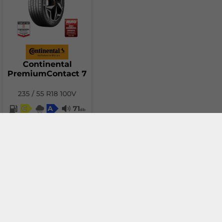
Continental
PremiumContact 7
235 / 55 R18 100V
C
A
71
db
146.56 €
Добави в количка
За сравнение