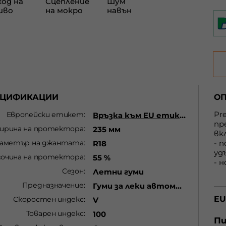
ЕЦИФИКАЦИИ
О
Pr
Европейски етикет
Връзка към EU етикет
пр
ирина на протектора
235 мм
вк
аметър на джантата
- 
R18
уд
сочина на протектора
55 %
- 
Сезон
Летни гуми
ме
Предназначение
Гуми за леки автомобили
Ад
EU
Скоростен индекс
V
Ус
бъ
Товарен индекс
100
из
Пи