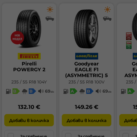
Pirelli
Goodyear
G
POWERGY 2
EAGLE F1
E
(ASYMMETRIC) 5
ASY
235 / 55 R18 104Y
235 / 55 R18 100V
235 /
B
B
69
A
B
69
A
db
db
132.10 €
149.26 €
1
Добави в количка
Добави в количка
Добав
За сравнение
За сравнение