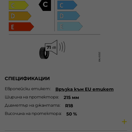
C
СПЕЦИФИКАЦИИ
Европейски етикет
Връзка към EU етикет
Ширина на протектора
215 мм
Диаметър на джантата
R18
Височина на протектора
50 %
Сезон
Летни гуми
Предназначение
Гуми за леки автомобили