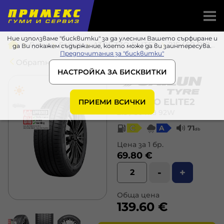
Ние използваме "бисквитки" за да улесним Вашето сърфиране и
Гуми
Sailun
ATREZZO ELITE2
215 / 50 R18 92W
да Ви покажем съдържание, което може да ви заинтересува.
Предпочитания за "бисквитки"
Обратно в списъка
НАСТРОЙКА ЗА БИСКВИТКИ
ATREZZO ELITE2
ПРИЕМИ ВСИЧКИ
215 / 50 R18 92W
C
A
71
db
Цена за 1 бр.
69.80 €
-
+
Обща цена
139.60 €