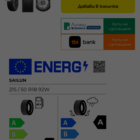
Добави в количка
Купи на
изплащане
Купи на
изплащане
SAILUN
215 / 50 R18 92W
A