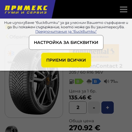
Ние използваме "бисквитки" за да улесним Вашето сърфиране и
Гуми
Continental
AllSeasonContact 2
205 / 60 R16 96V
да Ви покажем съдържание, което може да ви заинтересува.
Предпочитания за "бисквитки"
Обратно в списъка
НАСТРОЙКА ЗА БИСКВИТКИ
ПРИЕМИ ВСИЧКИ
AllSeasonContact 2
205 / 60 R16 96V
B
B
71
db
Цена за 1 бр.
135.46 €
-
+
Обща цена
270.92 €