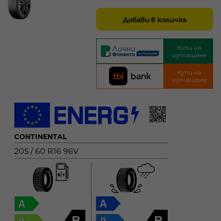
Добави в количка
Купи на
изплащане
Купи на
изплащане
CONTINENTAL
205 / 60 R16 96V
B
B