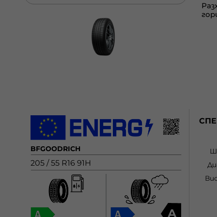
СП
BFGOODRICH
Ш
205 / 55 R16 91H
Ди
Ви
A