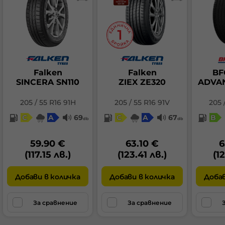
Falken
Falken
BF
SINCERA SN110
ZIEX ZE320
ADVAN
205 / 55 R16 91H
205 / 55 R16 91V
205 
C
A
69
C
A
67
B
db
db
59.90 €
63.10 €
6
(117.15 лв.)
(123.41 лв.)
(12
Добави в количка
Добави в количка
Добав
За сравнение
За сравнение