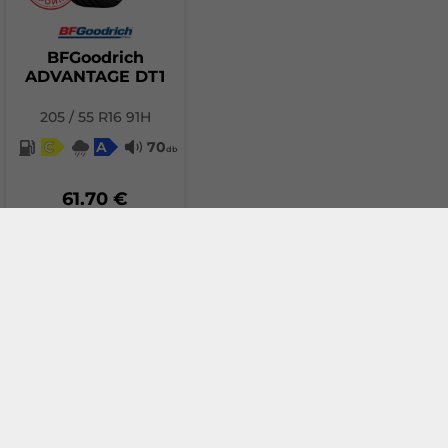
BFGoodrich
ADVANTAGE DT1
205 / 55 R16 91H
C
A
70
db
61.70 €
(120.67 лв.)
Добави в количка
За сравнение