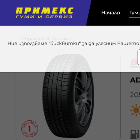
Начало
Гум
Обратно в списъка
Ние използваме "бисквитки" за да улесним Вашето
AD
20