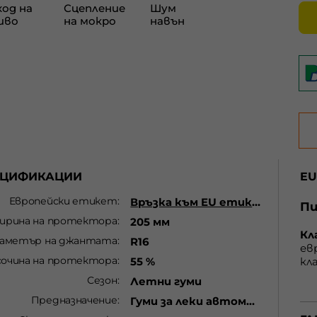
ЕЦИФИКАЦИИ
EU
Европейски етикет
Връзка към EU етикет
Пи
ирина на протектора
205 мм
Кл
аметър на джантата
R16
ев
сочина на протектора
55 %
кл
гу
Сезон
Летни гуми
от
Предназначение
Гуми за леки автомобили
С 
cъ