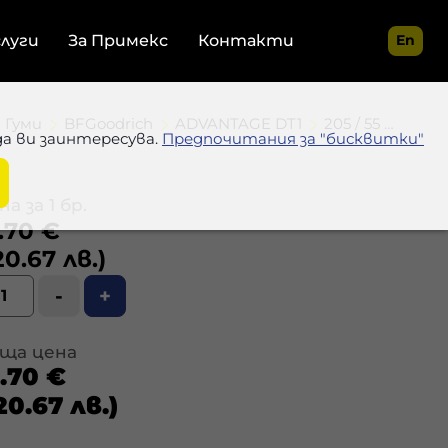
слуги
За Примекс
Контакти
En
Гуми
BFGoodrich
ADVANTAGE DT1
205 / 55 R16 91H
да ви заинтересува.
Предпочитания за "бисквитки"
а за 1 бр.
.70 €
20.67 лв.)
-
+
ща цена
1.70 €
20.67 лв.)