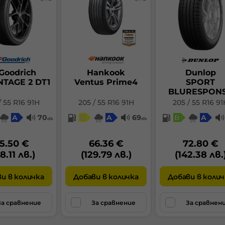
на
Пр
ко
ра
от
ср
око
Кл
Goodrich
Hankook
Dunlop
ст
TAGE 2 DT1
Ventus Prime4
SPORT
ко
BLURESPON
01.
/ 55 R16 91H
205 / 55 R16 91H
205 / 55 R16 91
A
70
C
A
69
B
A
db
db
5.50 €
66.36 €
72.80 €
8.11 лв.)
(129.79 лв.)
(142.38 лв.
Гу
и в количка
Добави в количка
Добави в колич
A
За сравнение
За сравнение
За сравнен
ел
на
бе