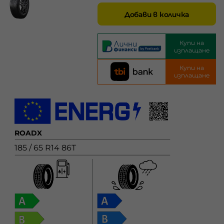
Добави в количка
Купи на
изплащане
Купи на
изплащане
ROADX
185 / 65 R14 86T