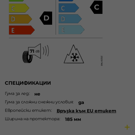
C
D
СПЕЦИФИКАЦИИ
Гума за лед
не
Гума за сложни снежни условия
да
Европейски етикет
Връзка към EU етикет
Ширина на протектора
185 мм
Диаметър на джантата
R14