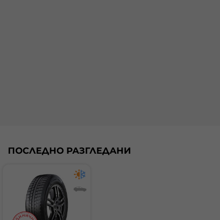
шум:
71 dB.
Категориите за гуми на ЕС вземат предвид и
външния шум, който се генерира от гумите по
време на движение. Избирането на гуми с добра
шумова категория може да намали отражението
върху околната среда, когато шофирате.
Нивото на шум се сортира в клас A, B или C.
Шумът при въртене на гумата се измерва в
децибели и точният номер е показан в долната
част на етикета. Гума с по-ниско ниво на шум
има между 67 и 71 dB. Най-високото ниво показва
звукови вълни между 72 и 77 dB. Увеличаване само
с няколко децибела дава голямо отражение върху
нивата на шума. Всъщност увеличение само с 3
dB удвоява силата на външния шум от гумата.
Шумът при преминаване на гумата допринася
ПОСЛЕДНО РАЗГЛЕДАНИ
за шума от трафика и по този начин за
шумовото замърсяване на околната среда.
Нивото на външен шум на гумите се измерва в
децибели (dB) и се сравнява с новите европейски
изисквания за нивата на външен шум, които са в
сила от 2016 г. За сравнение повишаване на
нивото на звука с 10 dB се равнява на