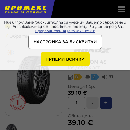
Ние използваме "бисквитки" за да улесним Вашето сърфиране и
Гуми
RoadX
RXMOTION 4S
185 / 65 R14 86T
да Ви покажем съдържание, което може да ви заинтересува.
Предпочитания за "бисквитки"
Обратно в списъка
НАСТРОЙКА ЗА БИСКВИТКИ
ПРИЕМИ ВСИЧКИ
RXMOTION 4S
185 / 65 R14 86T
D
C
71
db
Цена за 1 бр.
39.10 €
-
+
Обща цена
39.10 €