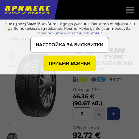
Ние използваме "бисквитки" за да улесним Вашето сърфиране и
Гуми
Sailun
ATREZZO 4SEASONS
185 / 60 R15 88H
да Ви покажем съдържание, което може да ви заинтересува.
Предпочитания за "бисквитки"
Обратно в списъка
НАСТРОЙКА ЗА БИСКВИТКИ
ATREZZO 4SEASONS
ПРИЕМИ ВСИЧКИ
185 / 60 R15 88H
C
C
71
db
Цена за 1 бр.
46.36 €
(90.67 лв.)
-
+
Обща цена
92.72 €