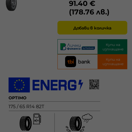
91.40 €
(178.76 лв.)
Добави в количка
Купи на
изплащане
Купи на
изплащане
OPTIMO
175 / 65 R14 82T