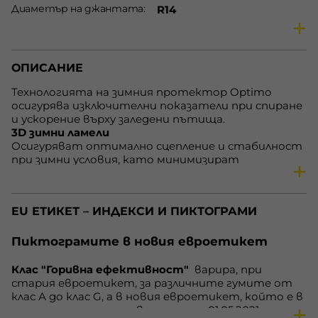
Диаметър на джантата
R14
Височина на протектора
65 %
Сезон
Зимни гуми
ОПИСАНИЕ
Предназначение
Гуми за леки автомобили
Скоростен индекс
T
Технологията на зимния протектор Optimo
осигурява изключителни показатели при спиране
Товарен индекс
82
и ускорение върху заледени пътища.
Горивна ефективност
E
3D зимни ламели
Осигуряват оптимално сцепление и стабилност
Външен шум
71 dB
при зимни условия, като минимизират
Сцепление на мокро
C
движението на блоковете върху мокри и
заснежени настилки.
Наличност
В наличност
Технология Grip Claw
EU ЕТИКЕТ – ИНДЕКСИ И ПИКТОГРАМИ
Подобрява сцеплението върху сняг чрез остри 3D
ръбове.
Оптимизиран брой шарки (Pitch numbers)
Пиктограмите в новия евроетикет
Помага на гумата да “захапе” по-добре в снега и
подобрява общото сцепление.
Клас "Горивна ефективност"
варира, при
Специални прорези за лед (Ice grip slits)
стария евроетикет, за различните гумите от
Подобряват управлението и стабилността при
клас А до клас G, а в новия евроетикет, който е в
завиване чрез вътрешни канали.
сила за гумите, произведени след 01.05.2021 година,