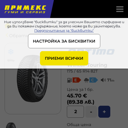
Ние използваме "бисквитки" за да улесним Вашето сърфиране и
Гуми
Optimo
Winter Touring
175 / 65 R14 82T
да Ви покажем съдържание, което може да ви заинтересува.
Предпочитания за "бисквитки"
Обратно в списъка
НАСТРОЙКА ЗА БИСКВИТКИ
ПРИЕМИ ВСИЧКИ
Winter Touring
175 / 65 R14 82T
E
C
71
db
Цена за 1 бр.
45.70 €
(89.38 лв.)
-
+
Обща цена