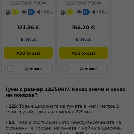
225 / 50 R17 98W
225 / 50 R17 98W
C
B
70
C
B
70
db
db
123.36 €
154.20 €
In Stock
In Stock
Add to cart
Add to cart
Compare
Compare
Гуми с размер 225/50R17. Какво значи и какво
ни показва?
- 225:
Това е ширината на гумата в милиметри. В
този случай, гумата е широка 225 мм.
- 50:
Това е съотношението между височината на
страничния профил на гумата и нейната ширина.
Тук височината на профила е 50% от ширината на