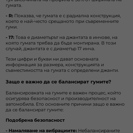
гумата.
- R:
Показва, че гумата е с радиална конструкция,
което е най-често срещаното при съвременните
гуми.
- 17:
Това е диаметърът на джантата в инчове, на
която гумата трябва да бъде монтирана. В този
случай, джантата е с диаметър 17 инча.
Тези цифри и букви ни дават основната
информация за размера, конструкцията и
съвместимостта на гумата с определени джанти.
Защо е важно да се балансират гумите?
Балансировката на гумите е важен процес, който
осигурява безопасност и производителност на
автомобила. Ето основните причини защо е важно
да се балансират гумите:
Подобрена безопасност
- Намаляване на вибрациите:
Небалансираните